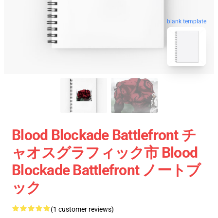
blank template
Blood Blockade Battlefront チ
ャオスグラフィック市 Blood
Blockade Battlefront ノートブ
ック
(1 customer reviews)