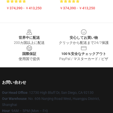
￥374,390 - ￥413,250
￥374,390 - ￥413,250
Footer
世界中に配送
安心してお買い物
200カ国以上に配送
クリックから配送まで24/7保護
国際保証
100％安全なチェックアウト
使用国で提供
PayPal / マスターカード / ビザ
お問い合わせ
Our Head Office
: 12730 High Bluff Dr, San Diego, CA 92130
Our Warehouse
: No. 606 Nanjing Road West, Huangpu District,
Shanghai
Hour
: 9AM – 5PM (Mon – Fri)