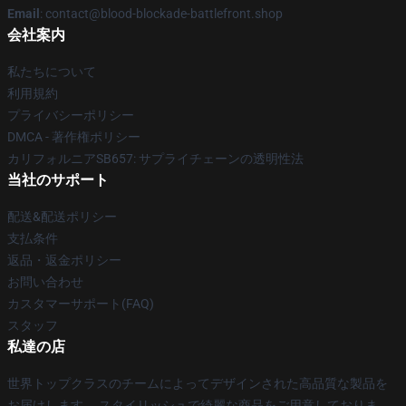
Email
: contact@blood-blockade-battlefront.shop
会社案内
私たちについて
利用規約
プライバシーポリシー
DMCA - 著作権ポリシー
カリフォルニアSB657: サプライチェーンの透明性法
当社のサポート
配送&配送ポリシー
支払条件
返品・返金ポリシー
お問い合わせ
カスタマーサポート(FAQ)
スタッフ
私達の店
世界トップクラスのチームによってデザインされた高品質な製品を
お届けします。 スタイリッシュで綺麗な商品をご用意しておりま