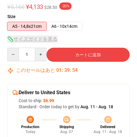
¥5,166
¥4,133
-20%
$28.50
Size
A5 - 14,8x21cm
A6 - 10x14cm
サイズガイドを見る
Quantity
カートに追加
このセールはあと
01
:
39
:
54
Deliver to United States
Cost to ship:
$6.99
Standard - Order today to get by
Aug. 11 - Aug. 18
Production
Shipping
Delivered
Today
Aug. 07
Aug. 11 - Aug. 18