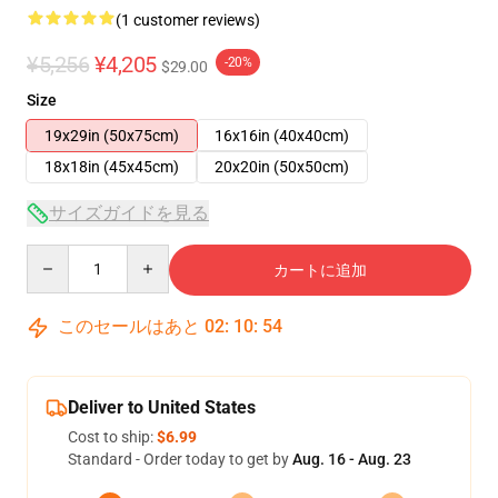
(1 customer reviews)
¥5,256
¥4,205
-20%
$29.00
Size
19x29in (50x75cm)
16x16in (40x40cm)
18x18in (45x45cm)
20x20in (50x50cm)
サイズガイドを見る
Quantity
カートに追加
このセールはあと
02
:
10
:
53
Deliver to United States
Cost to ship:
$6.99
Standard - Order today to get by
Aug. 16 - Aug. 23