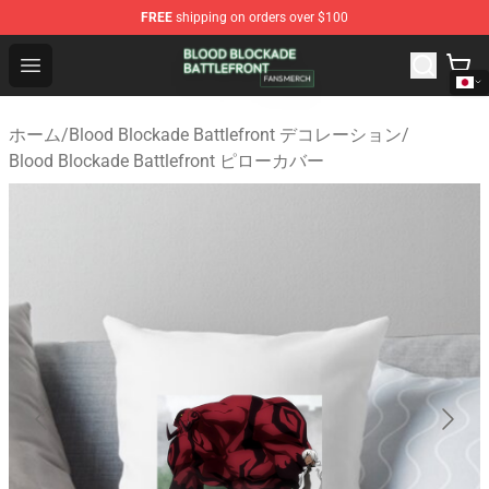
FREE
shipping on orders over $100
Blood Blockade Battlefront Shop - Official Blood Blockad
Open menu
ホーム
/
Blood Blockade Battlefront デコレーション
/
Blood Blockade Battlefront ピローカバー