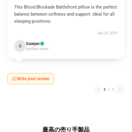
This Blood Blockade Battlefront pillow is the perfect
balance between softness and support. Ideal for all
sleeping positions.
Apr 20, 2025
Sawyer
S
Verified owner
Write your review
1
/
1
最高の売り手製品