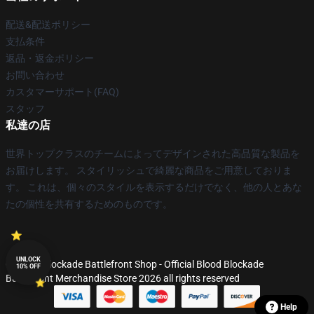
配送&配送ポリシー
支払条件
返品・返金ポリシー
お問い合わせ
カスタマーサポート(FAQ)
スタッフ
私達の店
世界トップクラスのチームによってデザインされた高品質な製品を
お届けします。 スタイリッシュで綺麗な商品をご用意しておりま
す。 これは、個々のスタイルを表示するだけでなく、他の人とあな
たの個性を共有するためのものです。
UNLOCK
© Blood Blockade Battlefront Shop - Official Blood Blockade
10% OFF
Battlefront Merchandise Store 2026 all rights reserved
Help