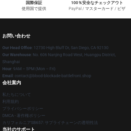
国際保証
100％安全なチェックアウト
使用国で提供
PayPal / マスターカード / ビザ
お問い合わせ
Our Head Office
: 12730 High Bluff Dr, San Diego, CA 92130
Our Warehouse
: No. 606 Nanjing Road West, Huangpu District,
Shanghai
Hour
: 9AM – 5PM (Mon – Fri)
Email
: contact@blood-blockade-battlefront.shop
会社案内
私たちについて
利用規約
プライバシーポリシー
DMCA - 著作権ポリシー
カリフォルニアSB657: サプライチェーンの透明性法
当社のサポート