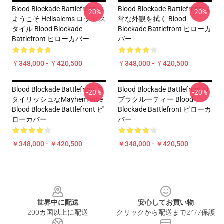
Blood Blockade Battlefront へ
Blood Blockade Battlefront 異
-20%
-20%
ようこそ Hellsalems ロット ス
常な外観を拭く Blood
タイル Blood Blockade
Blockade Battlefront ピローカ
Battlefront ピローカバー
バー
￥348,000 - ￥420,500
￥348,000 - ￥420,500
Blood Blockade Battlefront ス
Blood Blockade Battlefront リ
-20%
-20%
タイリッシュなMayhem Vibe
ブラクルーティー Blood
Blood Blockade Battlefront ピ
Blockade Battlefront ピローカ
ローカバー
バー
￥348,000 - ￥420,500
￥348,000 - ￥420,500
Footer
世界中に配送
安心してお買い物
200カ国以上に配送
クリックから配送まで24/7保護