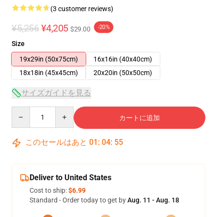
(3 customer reviews)
¥5,256
¥4,205
-20%
$29.00
Size
19x29in (50x75cm)
16x16in (40x40cm)
18x18in (45x45cm)
20x20in (50x50cm)
サイズガイドを見る
Quantity
カートに追加
このセールはあと
01
:
04
:
54
Deliver to United States
Cost to ship:
$6.99
Standard - Order today to get by
Aug. 11 - Aug. 18