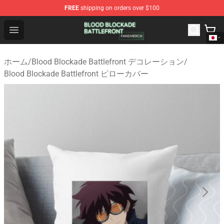
FREE
shipping on orders over $100
Blood Blockade Battlefront Shop - Official Blood Blockad
Open menu
ホーム
/
Blood Blockade Battlefront デコレーション
/
Blood Blockade Battlefront ピローカバー