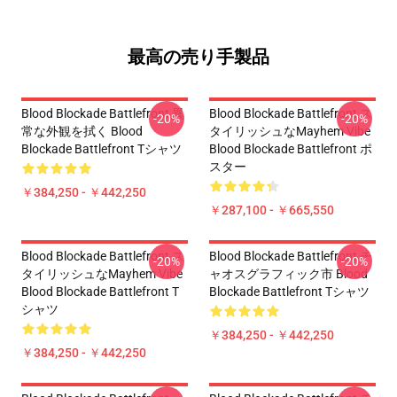
最高の売り手製品
Blood Blockade Battlefront 異
Blood Blockade Battlefront ス
-20%
-20%
常な外観を拭く Blood
タイリッシュなMayhem Vibe
Blockade Battlefront Tシャツ
Blood Blockade Battlefront ポ
スター
￥384,250 - ￥442,250
￥287,100 - ￥665,550
Blood Blockade Battlefront ス
Blood Blockade Battlefront チ
-20%
-20%
タイリッシュなMayhem Vibe
ャオスグラフィック市 Blood
Blood Blockade Battlefront T
Blockade Battlefront Tシャツ
シャツ
￥384,250 - ￥442,250
￥384,250 - ￥442,250