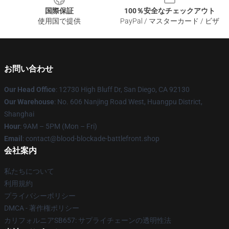
国際保証
100％安全なチェックアウト
使用国で提供
PayPal / マスターカード / ビザ
お問い合わせ
Our Head Office
: 12730 High Bluff Dr, San Diego, CA 92130
Our Warehouse
: No. 606 Nanjing Road West, Huangpu District,
Shanghai
Hour
: 9AM – 5PM (Mon – Fri)
Email
: contact@blood-blockade-battlefront.shop
会社案内
私たちについて
利用規約
プライバシーポリシー
DMCA - 著作権ポリシー
カリフォルニアSB657: サプライチェーンの透明性法