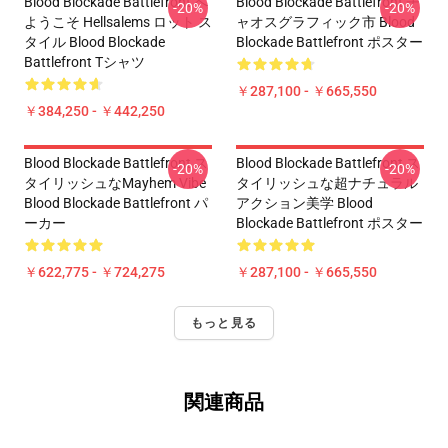
Blood Blockade Battlefront へ
Blood Blockade Battlefront チ
-20%
-20%
ようこそ Hellsalems ロット ス
ャオスグラフィック市 Blood
タイル Blood Blockade
Blockade Battlefront ポスター
Battlefront Tシャツ
￥287,100 - ￥665,550
￥384,250 - ￥442,250
Blood Blockade Battlefront ス
Blood Blockade Battlefront ス
-20%
-20%
タイリッシュなMayhem Vibe
タイリッシュな超ナチュラル
Blood Blockade Battlefront パ
アクション美学 Blood
ーカー
Blockade Battlefront ポスター
￥622,775 - ￥724,275
￥287,100 - ￥665,550
もっと見る
関連商品