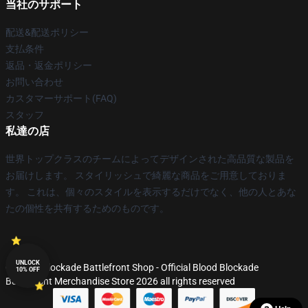
当社のサポート
配送&配送ポリシー
支払条件
返品・返金ポリシー
お問い合わせ
カスタマーサポート(FAQ)
スタッフ
私達の店
世界トップクラスのチームによってデザインされた高品質な製品を
お届けします。 スタイリッシュで綺麗な商品をご用意しておりま
す。 これは、個々のスタイルを表示するだけでなく、他の人とあな
たの個性を共有するためのものです。
UNLOCK
© Blood Blockade Battlefront Shop - Official Blood Blockade
10% OFF
Battlefront Merchandise Store 2026 all rights reserved