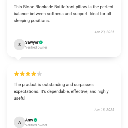
This Blood Blockade Battlefront pillow is the perfect
balance between softness and support. Ideal for all
sleeping positions.
Apr 23, 2025
Sawyer
S
Verified owner
The product is outstanding and surpasses
expectations. It's dependable, effective, and highly
useful.
Apr 18, 2025
Amy
A
Verified owner