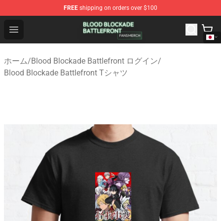
FREE
shipping on orders over $100
Blood Blockade Battlefront Shop - Official Blood Blockad
Open menu
ホーム
/
Blood Blockade Battlefront ログイン
/
Blood Blockade Battlefront Tシャツ