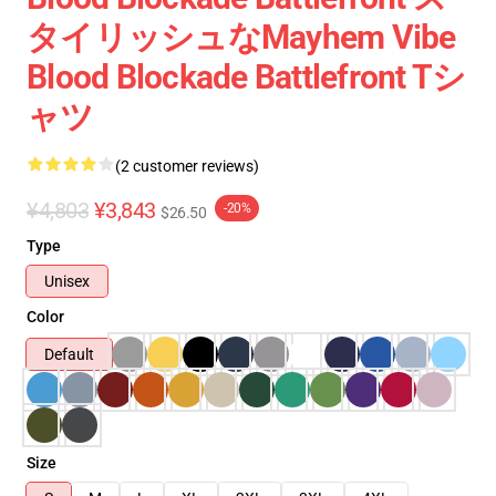
タイリッシュなMayhem Vibe
Blood Blockade Battlefront Tシ
ャツ
(2 customer reviews)
¥4,803
¥3,843
-20%
$26.50
Type
Unisex
Color
Default
Size