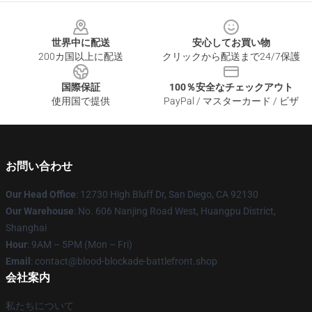
Footer
世界中に配送
安心してお買い物
200カ国以上に配送
クリックから配送まで24/7保護
国際保証
100％安全なチェックアウト
使用国で提供
PayPal / マスターカード / ビザ
お問い合わせ
Our Head Office
: 12730 High Bluff Dr, San Diego, CA 92130
Our Warehouse
: No. 606 Nanjing Road West, Huangpu District,
Shanghai
Hour
: 9AM – 5PM (Mon – Fri)
Email
: contact@blood-blockade-battlefront.shop
会社案内
私たちについて