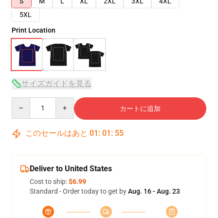
S
M
L
XL
2XL
3XL
4XL
5XL
Print Location
サイズガイドを見る
Quantity
カートに追加
このセールはあと
01
:
01
:
54
Deliver to United States
Cost to ship:
$6.99
Standard - Order today to get by
Aug. 16 - Aug. 23