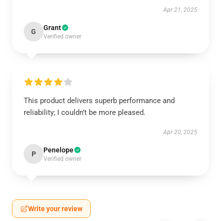
Apr 21, 2025
Grant
G
Verified owner
This product delivers superb performance and
reliability; I couldn’t be more pleased.
Apr 20, 2025
Penelope
P
Verified owner
Write your review