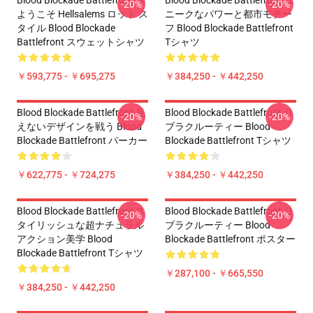
Blood Blockade Battlefront へ
Blood Blockade Battlefront ユ
-20%
-20%
ようこそ Hellsalems ロット ス
ニークなパワーと都市モチー
タイル Blood Blockade
フ Blood Blockade Battlefront
Battlefront スウェットシャツ
Tシャツ
￥593,775 - ￥695,275
￥384,250 - ￥442,250
Blood Blockade Battlefront 見
Blood Blockade Battlefront リ
-20%
-20%
えないデザインを戦う Blood
ブラクルーティー Blood
Blockade Battlefront パーカー
Blockade Battlefront Tシャツ
￥622,775 - ￥724,275
￥384,250 - ￥442,250
Blood Blockade Battlefront ス
Blood Blockade Battlefront リ
-20%
-20%
タイリッシュな超ナチュラル
ブラクルーティー Blood
アクション美学 Blood
Blockade Battlefront ポスター
Blockade Battlefront Tシャツ
￥287,100 - ￥665,550
￥384,250 - ￥442,250