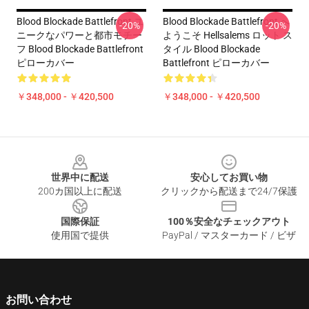
Blood Blockade Battlefront ユ
Blood Blockade Battlefront へ
-20%
-20%
ニークなパワーと都市モチー
ようこそ Hellsalems ロット ス
フ Blood Blockade Battlefront
タイル Blood Blockade
ピローカバー
Battlefront ピローカバー
￥348,000 - ￥420,500
￥348,000 - ￥420,500
Footer
世界中に配送
安心してお買い物
200カ国以上に配送
クリックから配送まで24/7保護
国際保証
100％安全なチェックアウト
使用国で提供
PayPal / マスターカード / ビザ
お問い合わせ