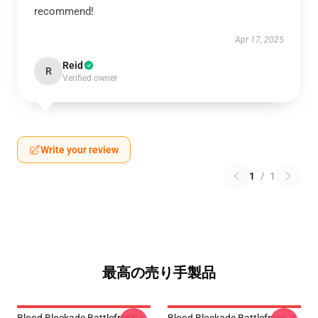
recommend!
Apr 17, 2025
Reid
R
Verified owner
Write your review
1
/
1
最高の売り手製品