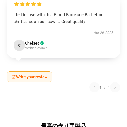
I fell in love with this Blood Blockade Battlefront
shirt as soon as I saw it. Great quality
Apr 20, 2025
Chelsea
C
Verified owner
Write your review
1
/
1
最高の売り手製品