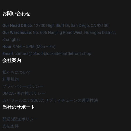
お問い合わせ
Our Head Office
: 12730 High Bluff Dr, San Diego, CA 92130
Our Warehouse
: No. 606 Nanjing Road West, Huangpu District,
Shanghai
Hour
: 9AM – 5PM (Mon – Fri)
Email
: contact@blood-blockade-battlefront.shop
会社案内
私たちについて
利用規約
プライバシーポリシー
DMCA - 著作権ポリシー
カリフォルニアSB657: サプライチェーンの透明性法
当社のサポート
配送&配送ポリシー
支払条件