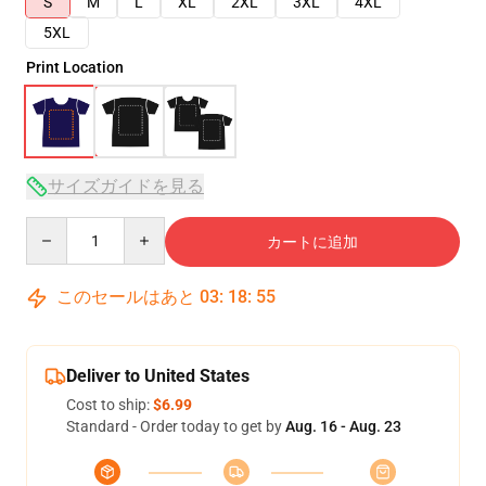
S
M
L
XL
2XL
3XL
4XL
5XL
Print Location
サイズガイドを見る
Quantity
カートに追加
このセールはあと
03
:
18
:
54
Deliver to United States
Cost to ship:
$6.99
Standard - Order today to get by
Aug. 16 - Aug. 23