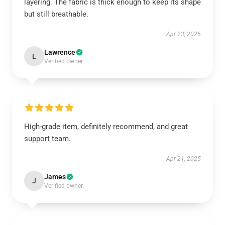
layering. The fabric is thick enough to keep its shape
but still breathable.
Apr 23, 2025
Lawrence
L
Verified owner
High-grade item, definitely recommend, and great
support team.
Apr 21, 2025
James
J
Verified owner