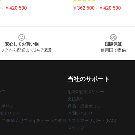
 - ￥420,500
￥362,500 - ￥420,500
安心してお買い物
国際保証
ックから配送まで24/7保護
使用国で提供
当社のサポート
いて
配送&配送ポリシー
支払条件
ーポリシー
返品・返金ポリシー
著作権ポリシー
お問い合わせ
アSB657: サプライチェーンの透明
カスタマーサポート(FAQ)
スタッフ