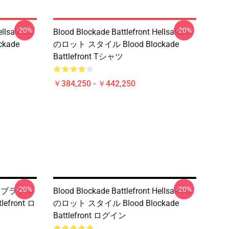
-20%
-20%
ellsalems
Blood Blockade Battlefront Hellsalems
kade
のロット スタイル Blood Blockade
Battlefront Tシャツ
￥384,250 - ￥442,250
-20%
-20%
nt リブラクル
Blood Blockade Battlefront Hellsalems
lefront ロ
のロット スタイル Blood Blockade
Battlefront ログイン