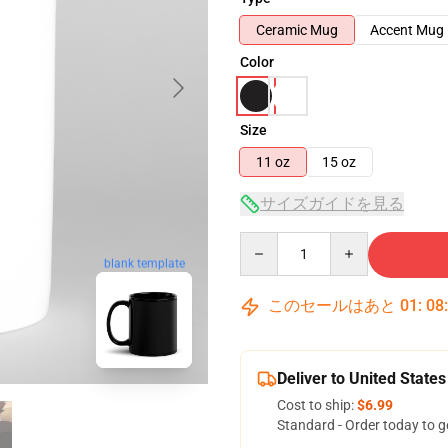
Ceramic Mug
Accent Mug
Color
Size
11 oz
15 oz
サイズガイドを見る
Quantity
blank template
このセールはあと
01
:
08
Deliver to United States
Cost to ship:
$6.99
Standard - Order today to g