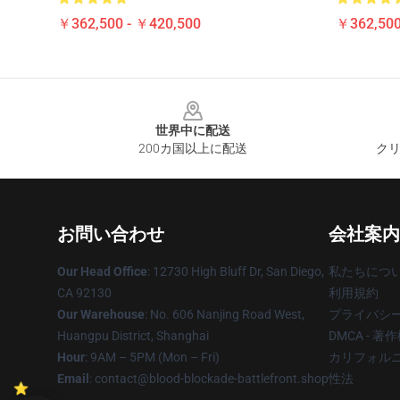
￥362,500 - ￥420,500
￥362,500
Footer
世界中に配送
200カ国以上に配送
クリ
お問い合わせ
会社案内
Our Head Office
: 12730 High Bluff Dr, San Diego,
私たちにつ
CA 92130
利用規約
Our Warehouse
: No. 606 Nanjing Road West,
プライバシ
Huangpu District, Shanghai
DMCA - 
Hour
: 9AM – 5PM (Mon – Fri)
カリフォルニ
Email
: contact@blood-blockade-battlefront.shop
性法