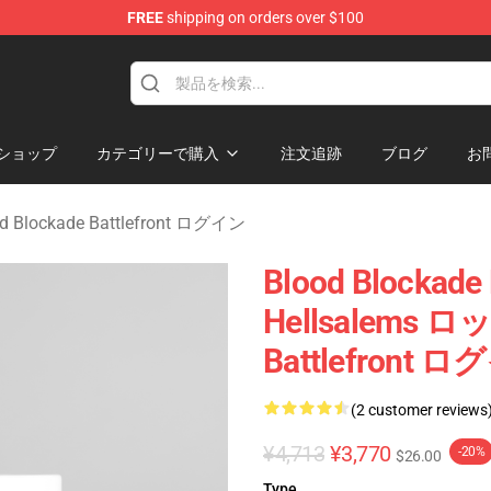
FREE
shipping on orders over $100
kade Battlefront Merchandise Store
ショップ
カテゴリーで購入
注文追跡
ブログ
お
od Blockade Battlefront ログイン
Blood Blockad
Hellsalems ロ
Battlefront 
(2 customer reviews
¥4,713
¥3,770
-20%
$26.00
Type