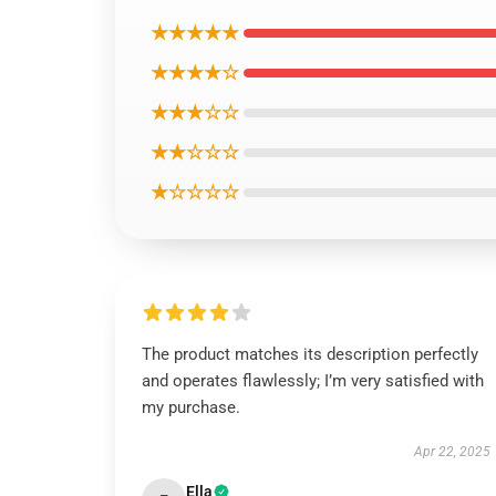
★★★★★
★★★★☆
★★★☆☆
★★☆☆☆
★☆☆☆☆
The product matches its description perfectly
and operates flawlessly; I’m very satisfied with
my purchase.
Apr 22, 2025
Ella