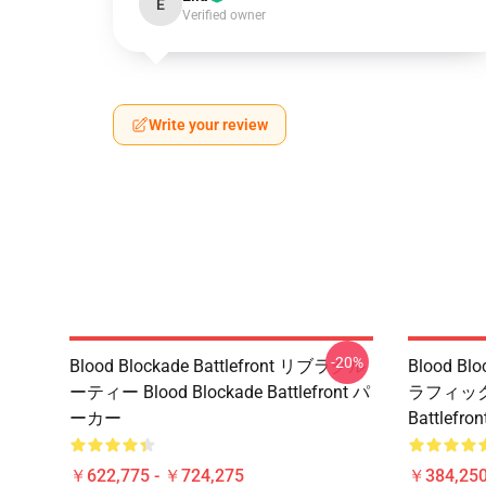
E
Verified owner
Write your review
-20%
Blood Blockade Battlefront リブラクル
Blood Bl
ーティー Blood Blockade Battlefront パ
ラフィック市 
ーカー
Battlefr
￥622,775 - ￥724,275
￥384,250