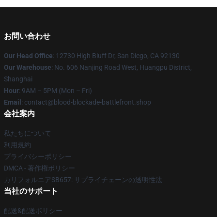
お問い合わせ
Our Head Office
: 12730 High Bluff Dr, San Diego, CA 92130
Our Warehouse
: No. 606 Nanjing Road West, Huangpu District,
Shanghai
Hour
: 9AM – 5PM (Mon – Fri)
Email
: contact@blood-blockade-battlefront.shop
会社案内
私たちについて
利用規約
プライバシーポリシー
DMCA - 著作権ポリシー
カリフォルニアSB657: サプライチェーンの透明性法
当社のサポート
配送&配送ポリシー