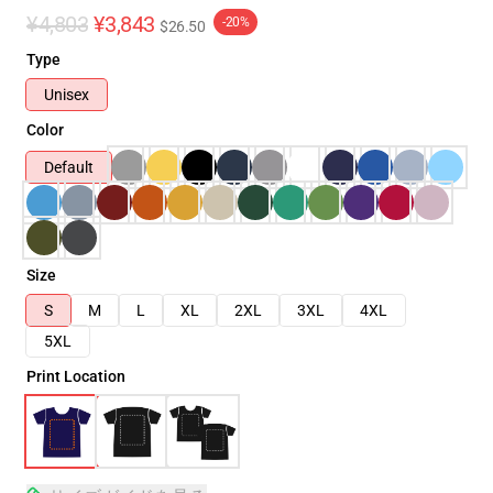
¥4,803
¥3,843
-20%
$26.50
Type
Unisex
Color
Default
Size
S
M
L
XL
2XL
3XL
4XL
5XL
Print Location