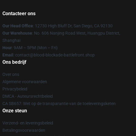
Contacteer ons
Our Head Office
: 12730 High Bluff Dr, San Diego, CA 92130
Our Warehouse
: No. 606 Nanjing Road West, Huangpu District,
Shanghai
Hour
: 9AM – 5PM (Mon – Fri)
Email
: contact@blood-blockade-battlefront.shop
Ons bedrijf
Over ons
Algemene voorwaarden
Privacybeleid
DMCA - Auteursrechtbeleid
CA SB657: Wet op de transparantie van de toeleveringsketen
Onze steun
Verzend- en leveringsbeleid
Betalingsvoorwaarden