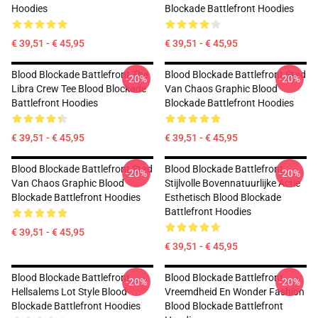
Hoodies
Blockade Battlefront Hoodies
€ 39,51 - € 45,95
€ 39,51 - € 45,95
Blood Blockade Battlefront The
Blood Blockade Battlefront Stad
-20%
-20%
Libra Crew Tee Blood Blockade
Van Chaos Graphic Blood
Battlefront Hoodies
Blockade Battlefront Hoodies
€ 39,51 - € 45,95
€ 39,51 - € 45,95
Blood Blockade Battlefront Stad
Blood Blockade Battlefront
-20%
-20%
Van Chaos Graphic Blood
Stijlvolle Bovennatuurlijke Actie
Blockade Battlefront Hoodies
Esthetisch Blood Blockade
Battlefront Hoodies
€ 39,51 - € 45,95
€ 39,51 - € 45,95
Blood Blockade Battlefront
Blood Blockade Battlefront
-20%
-20%
Hellsalems Lot Style Blood
Vreemdheid En Wonder Fashion
Blockade Battlefront Hoodies
Blood Blockade Battlefront