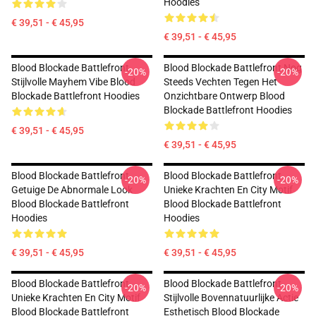
Hoodies
€ 39,51 - € 45,95
€ 39,51 - € 45,95
Blood Blockade Battlefront
Blood Blockade Battlefront Nog
-20%
-20%
Stijlvolle Mayhem Vibe Blood
Steeds Vechten Tegen Het
Blockade Battlefront Hoodies
Onzichtbare Ontwerp Blood
Blockade Battlefront Hoodies
€ 39,51 - € 45,95
€ 39,51 - € 45,95
Blood Blockade Battlefront
Blood Blockade Battlefront
-20%
-20%
Getuige De Abnormale Look
Unieke Krachten En City Motif
Blood Blockade Battlefront
Blood Blockade Battlefront
Hoodies
Hoodies
€ 39,51 - € 45,95
€ 39,51 - € 45,95
Blood Blockade Battlefront
Blood Blockade Battlefront
-20%
-20%
Unieke Krachten En City Motif
Stijlvolle Bovennatuurlijke Actie
Blood Blockade Battlefront
Esthetisch Blood Blockade