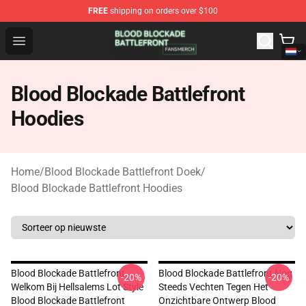
FREE
shipping on orders over $100
Blood Blockade Battlefront Shop - Official Blood Blockad
Open menu
Blood Blockade Battlefront
Hoodies
Home
/
Blood Blockade Battlefront Doek
/
Blood Blockade Battlefront Hoodies
Blood Blockade Battlefront
Blood Blockade Battlefront Nog
-20%
-20%
Welkom Bij Hellsalems Lot Style
Steeds Vechten Tegen Het
Blood Blockade Battlefront
Onzichtbare Ontwerp Blood