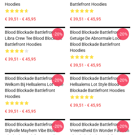
Hoodies
Battlefront Hoodies
€ 39,51 - € 45,95
€ 39,51 - € 45,95
Blood Blockade Battlefront The
Blood Blockade Battlefront
-20%
-20%
Libra Crew Tee Blood Blockade
Getuige De Abnormale Look
Battlefront Hoodies
Blood Blockade Battlefront
Hoodies
€ 39,51 - € 45,95
€ 39,51 - € 45,95
Blood Blockade Battlefront
Blood Blockade Battlefront
-20%
-20%
Welkom Bij Hellsalems Lot Style
Hellsalems Lot Style Blood
Blood Blockade Battlefront
Blockade Battlefront Hoodies
Hoodies
€ 39,51 - € 45,95
€ 39,51 - € 45,95
Blood Blockade Battlefront
Blood Blockade Battlefront
-20%
-20%
Stijlvolle Mayhem Vibe Blood
Vreemdheid En Wonder Fashion