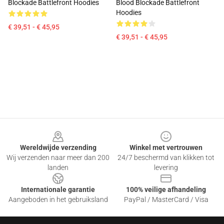
Blockade Battlefront Hoodies
Blood Blockade Battlefront
Hoodies
€ 39,51 - € 45,95
€ 39,51 - € 45,95
Footer
Wereldwijde verzending
Winkel met vertrouwen
Wij verzenden naar meer dan 200
24/7 beschermd van klikken tot
landen
levering
Internationale garantie
100% veilige afhandeling
Aangeboden in het gebruiksland
PayPal / MasterCard / Visa