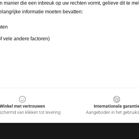
n manier die een inbreuk op uw rechten vormt, gelieve dit te m
langrijke informatie moeten bevatten:
hten
 vele andere factoren)
Winkel met vertrouwen
Internationale garanti
chermd van klikken tot levering
Aangeboden in het gebruik