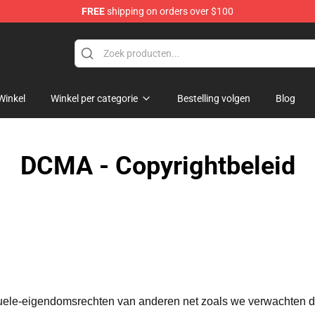
FREE
shipping on orders over $100
kade Battlefront Merchandise Store
Winkel
Winkel per categorie
Bestelling volgen
Blog
DCMA - Copyrightbeleid
ctuele-eigendomsrechten van anderen net zoals we verwachten 