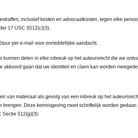
adestraffen, inclusief kosten en advocaatkosten, tegen elke pers
nder 17 USC §512(c)(3).
Stuur per e-mail voor onmiddellijke aandacht.
ie kunnen delen in elke inbreuk op het auteursrecht die we on
mee akkoord gaan dat uw identiteit en claim kan worden meege
n van materiaal als gevolg van een inbreuk op het auteursrech
g te brengen. Deze kennisgeving moet schriftelijk worden geda
Sectie 512(g)(3):