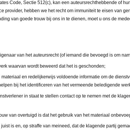
d States Code, Sectie 512(c), kan een auteursrechthebbende of 
ce provider, hebben we het recht om immuniteit te eisen van 
ing van goede trouw bij ons in te dienen, moet u ons de mede
eigenaar van het auteursrecht (of iemand die bevoegd is om nam
 werk waarvan wordt beweerd dat het is geschonden;
materiaal en redelijkerwijs voldoende informatie om de dienstverl
elpen bij het identificeren van het vermeende beledigende werk
enstverlener in staat te stellen contact op te nemen met de klag
trouw van overtuigd is dat het gebruik van het materiaal onbev
 juist is en, op straffe van meineed, dat de klagende partij ge