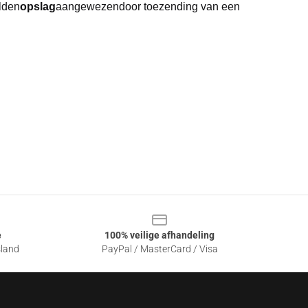
elden
opslag
aangewezen
door toezending van een
e
100% veilige afhandeling
sland
PayPal / MasterCard / Visa