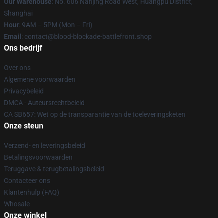
Our Warehouse
: No. 606 Nanjing Road West, Huangpu District,
Shanghai
Hour
: 9AM – 5PM (Mon – Fri)
Email
: contact@blood-blockade-battlefront.shop
Ons bedrijf
Over ons
Algemene voorwaarden
Privacybeleid
DMCA - Auteursrechtbeleid
CA SB657: Wet op de transparantie van de toeleveringsketen
Onze steun
Verzend- en leveringsbeleid
Betalingsvoorwaarden
Teruggave & terugbetalingsbeleid
Contacteer ons
Klantenhulp (FAQ)
Whosale
Onze winkel