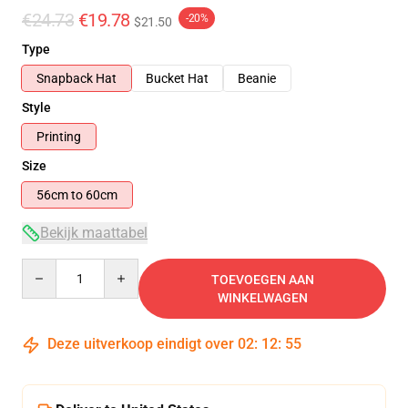
€24.73
€19.78
-20%
$21.50
Type
Snapback Hat
Bucket Hat
Beanie
Style
Printing
Size
56cm to 60cm
Bekijk maattabel
Quantity
TOEVOEGEN AAN
WINKELWAGEN
Deze uitverkoop eindigt over
02
:
12
:
55