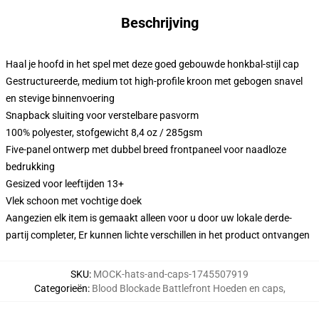
Beschrijving
Haal je hoofd in het spel met deze goed gebouwde honkbal-stijl cap
Gestructureerde, medium tot high-profile kroon met gebogen snavel
en stevige binnenvoering
Snapback sluiting voor verstelbare pasvorm
100% polyester, stofgewicht 8,4 oz / 285gsm
Five-panel ontwerp met dubbel breed frontpaneel voor naadloze
bedrukking
Gesized voor leeftijden 13+
Vlek schoon met vochtige doek
Aangezien elk item is gemaakt alleen voor u door uw lokale derde-
partij completer, Er kunnen lichte verschillen in het product ontvangen
SKU
:
MOCK-hats-and-caps-1745507919
Categorieën
:
Blood Blockade Battlefront Hoeden en caps
,