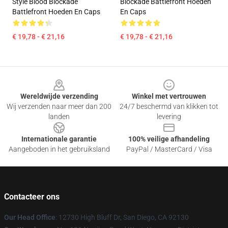
Style Blood Blockade
Blockade Battlefront Hoeden
Battlefront Hoeden En Caps
En Caps
€ 19,78 - € 21,16
€ 19,78 - € 21,16
Footer
Wereldwijde verzending
Winkel met vertrouwen
Wij verzenden naar meer dan 200
24/7 beschermd van klikken tot
landen
levering
Internationale garantie
100% veilige afhandeling
Aangeboden in het gebruiksland
PayPal / MasterCard / Visa
Contacteer ons
Our Head Office
: 12730 High Bluff Dr, San Diego, CA 92130