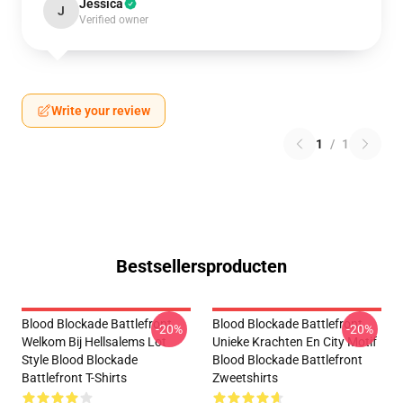
Jessica
J
Verified owner
Write your review
1
/
1
Bestsellersproducten
Blood Blockade Battlefront
Blood Blockade Battlefront
-20%
-20%
Welkom Bij Hellsalems Lot
Unieke Krachten En City Motif
Style Blood Blockade
Blood Blockade Battlefront
Battlefront T-Shirts
Zweetshirts