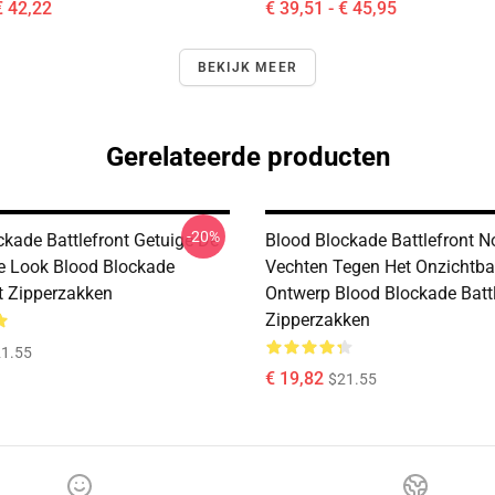
€ 42,22
€ 39,51 - € 45,95
BEKIJK MEER
Gerelateerde producten
-20%
ckade Battlefront Getuige De
Blood Blockade Battlefront N
 Look Blood Blockade
Vechten Tegen Het Onzichtba
nt Zipperzakken
Ontwerp Blood Blockade Battl
Zipperzakken
1.55
€ 19,82
$21.55