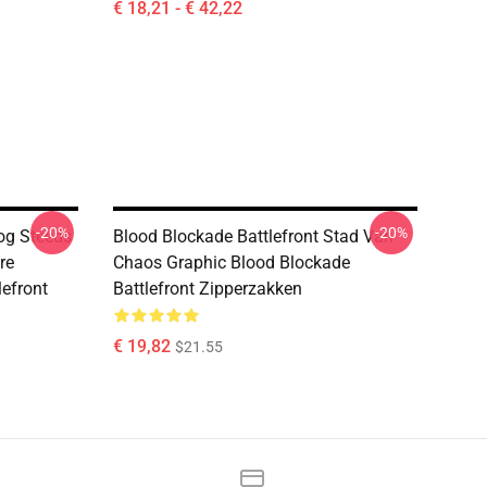
€ 18,21 - € 42,22
-20%
-20%
og Steeds
Blood Blockade Battlefront Stad Van
re
Chaos Graphic Blood Blockade
efront
Battlefront Zipperzakken
€ 19,82
$21.55