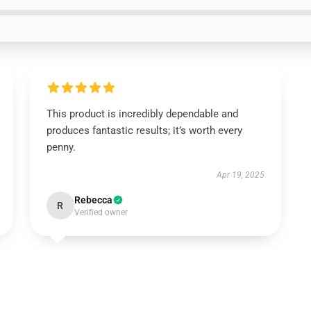
This product is incredibly dependable and
produces fantastic results; it’s worth every
penny.
Apr 19, 2025
Rebecca
R
Verified owner