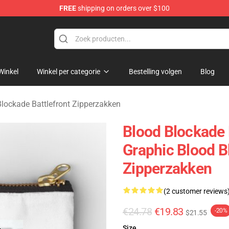
FREE
shipping on orders over $100
kade Battlefront Merchandise Store
Winkel
Winkel per categorie
Bestelling volgen
Blog
lockade Battlefront Zipperzakken
Blood Blockade 
Graphic Blood B
Zipperzakken
(2 customer reviews
€24.78
€19.83
-20%
$21.55
Size