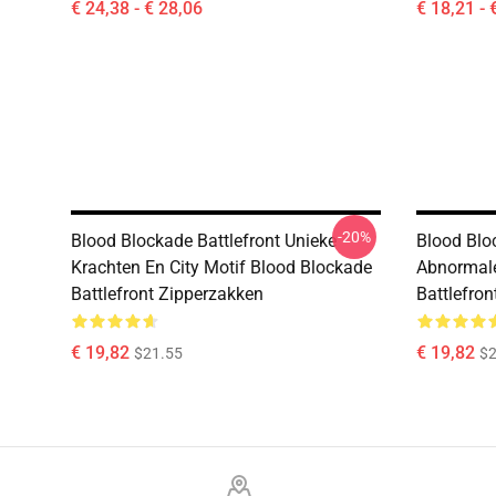
€ 24,38 - € 28,06
€ 18,21 - 
-20%
Blood Blockade Battlefront Unieke
Blood Blo
Krachten En City Motif Blood Blockade
Abnormale
Battlefront Zipperzakken
Battlefro
€ 19,82
€ 19,82
$21.55
$2
Footer