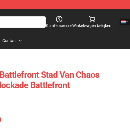
Klantenservice
Winkelwagen bekijken
Contact
Battlefront Stad Van Chaos
lockade Battlefront
)