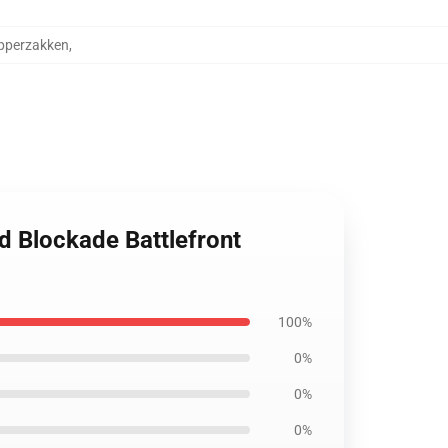
ipperzakken
,
d Blockade Battlefront
100%
0%
0%
0%