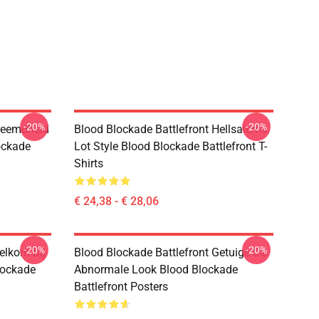
-20%
-20%
Vreemdheid
Blood Blockade Battlefront Hellsalems
ockade
Lot Style Blood Blockade Battlefront T-
Shirts
€ 24,38 - € 28,06
-20%
-20%
elkom Bij
Blood Blockade Battlefront Getuige De
lockade
Abnormale Look Blood Blockade
Battlefront Posters