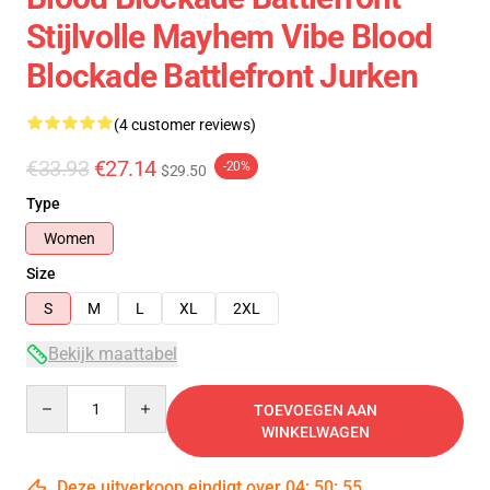
Stijlvolle Mayhem Vibe Blood
Blockade Battlefront Jurken
(4 customer reviews)
€33.93
€27.14
-20%
$29.50
Type
Women
Size
S
M
L
XL
2XL
Bekijk maattabel
Quantity
TOEVOEGEN AAN
WINKELWAGEN
Deze uitverkoop eindigt over
04
:
50
:
54