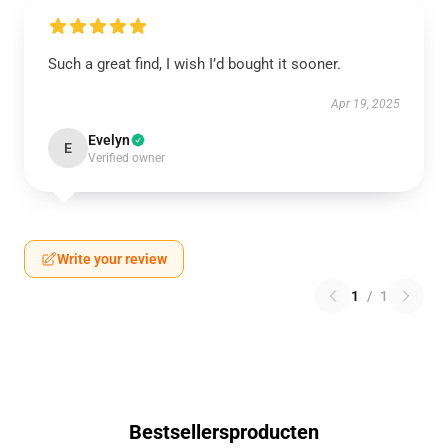
Such a great find, I wish I’d bought it sooner.
Apr 19, 2025
Evelyn
E
Verified owner
Write your review
1
/
1
Bestsellersproducten