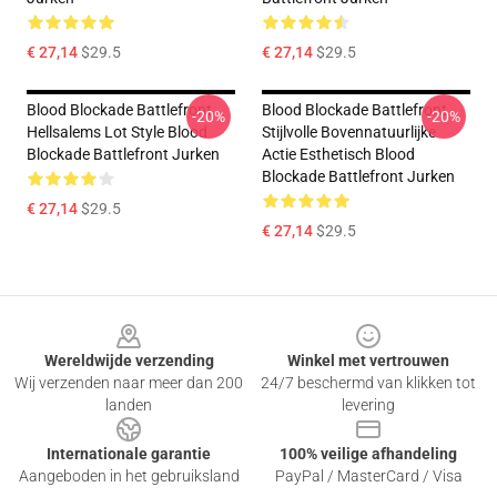
€ 27,14
$29.5
€ 27,14
$29.5
Blood Blockade Battlefront
Blood Blockade Battlefront
-20%
-20%
Hellsalems Lot Style Blood
Stijlvolle Bovennatuurlijke
Blockade Battlefront Jurken
Actie Esthetisch Blood
Blockade Battlefront Jurken
€ 27,14
$29.5
€ 27,14
$29.5
Footer
Wereldwijde verzending
Winkel met vertrouwen
Wij verzenden naar meer dan 200
24/7 beschermd van klikken tot
landen
levering
Internationale garantie
100% veilige afhandeling
Aangeboden in het gebruiksland
PayPal / MasterCard / Visa