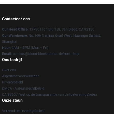
Contacteer ons
Our Head Office
: 12730 High Bluff Dr, San Diego, CA 92130
Our Warehouse
: No. 606 Nanjing Road West, Huangpu District,
Shanghai
Hour
: 9AM – 5PM (Mon – Fri)
Email
: contact@blood-blockade-battlefront.shop
Ons bedrijf
Over ons
Algemene voorwaarden
Privacybeleid
DMCA - Auteursrechtbeleid
CA SB657: Wet op de transparantie van de toeleveringsketen
Onze steun
Verzend- en leveringsbeleid