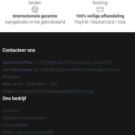
landen
levering
Internationale garantie
100% veilige afhandeling
Aangeboden in het gebruiksland
PayPal / MasterCard / Visa
Contacteer ons
Our Head Office
: 12730 High Bluff Dr, San Diego, CA 92130
Our Warehouse
: No. 606 Nanjing Road West, Huangpu District,
Shanghai
Hour
: 9AM – 5PM (Mon – Fri)
Email
: contact@blood-blockade-battlefront.shop
Ons bedrijf
Over ons
Algemene voorwaarden
Privacybeleid
DMCA - Auteursrechtbeleid