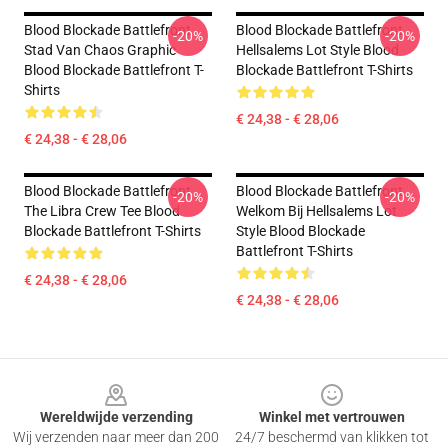
Blood Blockade Battlefront
Blood Blockade Battlefront
-20%
-20%
Stad Van Chaos Graphic
Hellsalems Lot Style Blood
Blood Blockade Battlefront T-
Blockade Battlefront T-Shirts
Shirts
€ 24,38 - € 28,06
€ 24,38 - € 28,06
Blood Blockade Battlefront
Blood Blockade Battlefront
-20%
-20%
The Libra Crew Tee Blood
Welkom Bij Hellsalems Lot
Blockade Battlefront T-Shirts
Style Blood Blockade
Battlefront T-Shirts
€ 24,38 - € 28,06
€ 24,38 - € 28,06
Footer
Wereldwijde verzending
Winkel met vertrouwen
Wij verzenden naar meer dan 200
24/7 beschermd van klikken tot