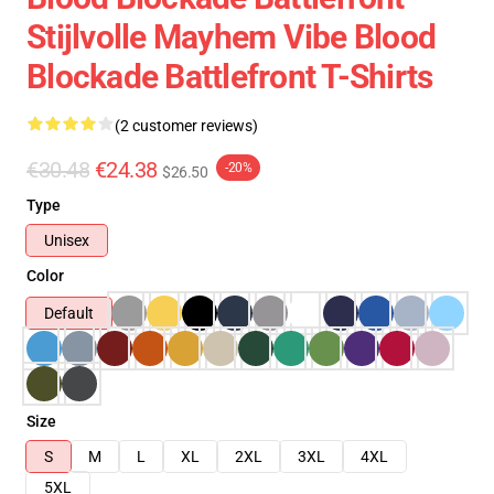
Stijlvolle Mayhem Vibe Blood
Blockade Battlefront T-Shirts
(2 customer reviews)
€30.48
€24.38
-20%
$26.50
Type
Unisex
Color
Default
Size
S
M
L
XL
2XL
3XL
4XL
5XL