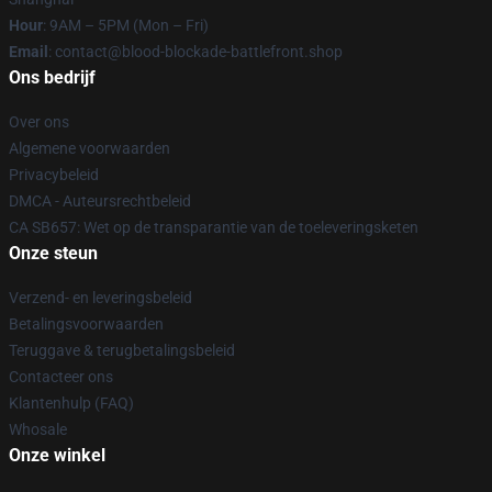
Hour
: 9AM – 5PM (Mon – Fri)
Email
: contact@blood-blockade-battlefront.shop
Ons bedrijf
Over ons
Algemene voorwaarden
Privacybeleid
DMCA - Auteursrechtbeleid
CA SB657: Wet op de transparantie van de toeleveringsketen
Onze steun
Verzend- en leveringsbeleid
Betalingsvoorwaarden
Teruggave & terugbetalingsbeleid
Contacteer ons
Klantenhulp (FAQ)
Whosale
Onze winkel