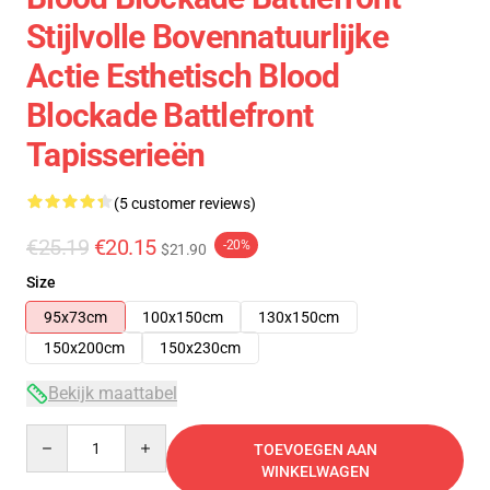
Stijlvolle Bovennatuurlijke
Actie Esthetisch Blood
Blockade Battlefront
Tapisserieën
(5 customer reviews)
€25.19
€20.15
-20%
$21.90
Size
95x73cm
100x150cm
130x150cm
150x200cm
150x230cm
Bekijk maattabel
Quantity
TOEVOEGEN AAN
WINKELWAGEN