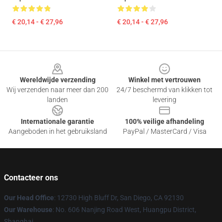
€ 20,14 - € 27,96
€ 20,14 - € 27,96
Footer
Wereldwijde verzending
Winkel met vertrouwen
Wij verzenden naar meer dan 200
24/7 beschermd van klikken tot
landen
levering
Internationale garantie
100% veilige afhandeling
Aangeboden in het gebruiksland
PayPal / MasterCard / Visa
Contacteer ons
Our Head Office
: 12730 High Bluff Dr, San Diego, CA 92130
Our Warehouse
: No. 606 Nanjing Road West, Huangpu District,
Shanghai