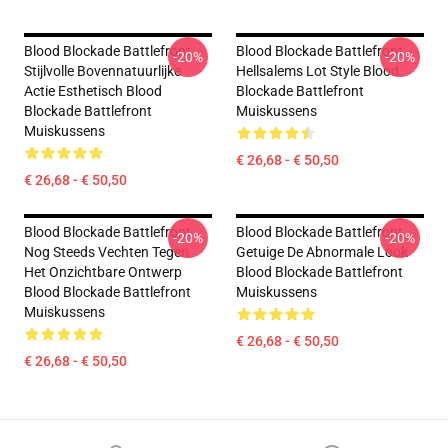
Blood Blockade Battlefront
Blood Blockade Battlefront
-20%
-20%
Stijlvolle Bovennatuurlijke
Hellsalems Lot Style Blood
Actie Esthetisch Blood
Blockade Battlefront
Blockade Battlefront
Muiskussens
Muiskussens
€ 26,68 - € 50,50
€ 26,68 - € 50,50
Blood Blockade Battlefront
Blood Blockade Battlefront
-20%
-20%
Nog Steeds Vechten Tegen
Getuige De Abnormale Look
Het Onzichtbare Ontwerp
Blood Blockade Battlefront
Blood Blockade Battlefront
Muiskussens
Muiskussens
€ 26,68 - € 50,50
€ 26,68 - € 50,50
Footer