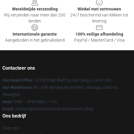
Wereldwijde verzending
Winkel met vertrouwen
Wij verzenden naar meer dan 200
24/7 beschermd van klikken tot
landen
levering
Internationale garantie
100% veilige afhandeling
Aangeboden in het gebruiksland
PayPal / MasterCard / Visa
Contacteer ons
Our Head Office
: 12730 High Bluff Dr, San Diego, CA 92130
Our Warehouse
: No. 606 Nanjing Road West, Huangpu District,
Shanghai
Hour
: 9AM – 5PM (Mon – Fri)
Email
: contact@blood-blockade-battlefront.shop
Ons bedrijf
Over ons