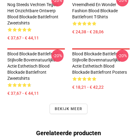
-20%
-20%
Nog Steeds Vechten Tegen
Vreemdheid En Wonder
Het Onzichtbare Ontwerp
Fashion Blood Blockade
Blood Blockade Battlefront
Battlefront T-Shirts
Zweetshirts
€ 24,38 - € 28,06
€ 37,67 - € 44,11
Blood Blockade Battlefront
Blood Blockade Battlefront
-20%
-20%
Stijlvolle Bovennatuurlijke
Stijlvolle Bovennatuurlijke
Actie Esthetisch Blood
Actie Esthetisch Blood
Blockade Battlefront
Blockade Battlefront Posters
Zweetshirts
€ 18,21 - € 42,22
€ 37,67 - € 44,11
BEKIJK MEER
Gerelateerde producten