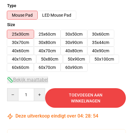
Type
Mouse Pad
LED Mouse Pad
Size
25x30cm
25x60cm
30x50cm
30x60cm
30x70cm
30x80cm
30x90cm
35x44cm
40x60cm
40x70cm
40x80cm
40x90cm
40x100cm
50x80cm
50x90cm
50x100cm
60x60cm
60x70cm
60x90cm
Bekijk maattabel
Quantity
TOEVOEGEN AAN
WINKELWAGEN
Deze uitverkoop eindigt over
04
:
28
:
53