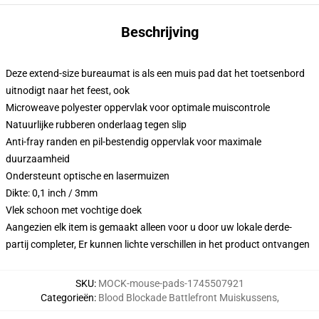
Beschrijving
Deze extend-size bureaumat is als een muis pad dat het toetsenbord
uitnodigt naar het feest, ook
Microweave polyester oppervlak voor optimale muiscontrole
Natuurlijke rubberen onderlaag tegen slip
Anti-fray randen en pil-bestendig oppervlak voor maximale
duurzaamheid
Ondersteunt optische en lasermuizen
Dikte: 0,1 inch / 3mm
Vlek schoon met vochtige doek
Aangezien elk item is gemaakt alleen voor u door uw lokale derde-
partij completer, Er kunnen lichte verschillen in het product ontvangen
SKU
:
MOCK-mouse-pads-1745507921
Categorieën
:
Blood Blockade Battlefront Muiskussens
,