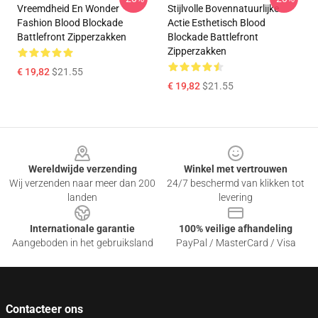
Vreemdheid En Wonder
Stijlvolle Bovennatuurlijke
Fashion Blood Blockade
Actie Esthetisch Blood
Battlefront Zipperzakken
Blockade Battlefront
Zipperzakken
€ 19,82
$21.55
€ 19,82
$21.55
Footer
Wereldwijde verzending
Winkel met vertrouwen
Wij verzenden naar meer dan 200
24/7 beschermd van klikken tot
landen
levering
Internationale garantie
100% veilige afhandeling
Aangeboden in het gebruiksland
PayPal / MasterCard / Visa
Contacteer ons