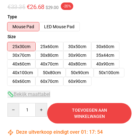
€33.35
€26.68
-20%
$29.00
Type
Mouse Pad
LED Mouse Pad
Size
25x30cm
25x60cm
30x50cm
30x60cm
30x70cm
30x80cm
30x90cm
35x44cm
40x60cm
40x70cm
40x80cm
40x90cm
40x100cm
50x80cm
50x90cm
50x100cm
60x60cm
60x70cm
60x90cm
Bekijk maattabel
Quantity
TOEVOEGEN AAN
WINKELWAGEN
Deze uitverkoop eindigt over
01
:
17
:
54