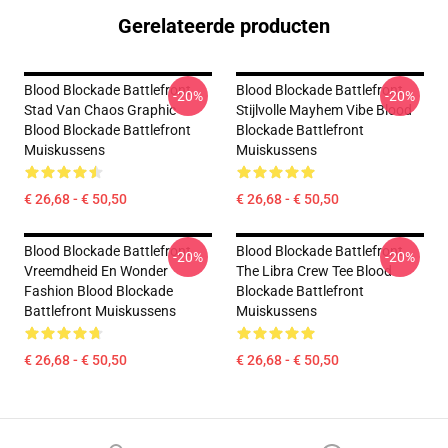
Gerelateerde producten
Blood Blockade Battlefront
Blood Blockade Battlefront
-20%
-20%
Stad Van Chaos Graphic
Stijlvolle Mayhem Vibe Blood
Blood Blockade Battlefront
Blockade Battlefront
Muiskussens
Muiskussens
€ 26,68 - € 50,50
€ 26,68 - € 50,50
Blood Blockade Battlefront
Blood Blockade Battlefront
-20%
-20%
Vreemdheid En Wonder
The Libra Crew Tee Blood
Fashion Blood Blockade
Blockade Battlefront
Battlefront Muiskussens
Muiskussens
€ 26,68 - € 50,50
€ 26,68 - € 50,50
Footer