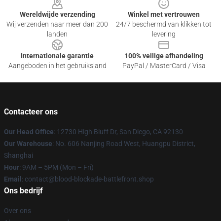
Wereldwijde verzending
Winkel met vertrouwen
Wij verzenden naar meer dan 200
24/7 beschermd van klikken tot
landen
levering
Internationale garantie
100% veilige afhandeling
Aangeboden in het gebruiksland
PayPal / MasterCard / Visa
Contacteer ons
Our Head Office
: 12730 High Bluff Dr, San Diego, CA 92130
Our Warehouse
: No. 606 Nanjing Road West, Huangpu District,
Shanghai
Hour
: 9AM – 5PM (Mon – Fri)
Email
: contact@blood-blockade-battlefront.shop
Ons bedrijf
Over ons