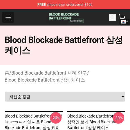
FREE
shipping on orders over $100
Blood Blockade Battlefront Shop - Official Blood Blockad
Open menu
Blood Blockade Battlefront 삼성
케이스
홈
/
Blood Blockade Battlefront 사례 연구
/
Blood Blockade Battlefront 삼성 케이스
Blood Blockade Battlefront 아직
Blood Blockade Battlefront 비정
-20%
-20%
Unseen 디자인 싸움 Blood
상적인 보기 Blood Blockade
Blockade Battlefront 삼성 케이
Battlefront 삼성 케이스