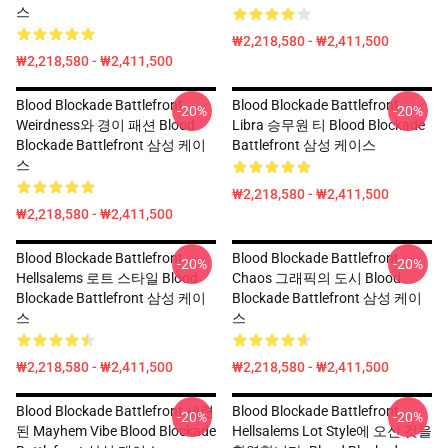
스
₩2,218,580 - ₩2,411,500
₩2,218,580 - ₩2,411,500
Blood Blockade Battlefront
Blood Blockade Battlefront
-20%
-20%
Weirdness와 경이 패션 Blood
Libra 승무원 티 Blood Blockade
Blockade Battlefront 삼성 케이
Battlefront 삼성 케이스
스
₩2,218,580 - ₩2,411,500
₩2,218,580 - ₩2,411,500
Blood Blockade Battlefront
Blood Blockade Battlefront
-20%
-20%
Hellsalems 로트 스타일 Blood
Chaos 그래픽의 도시 Blood
Blockade Battlefront 삼성 케이
Blockade Battlefront 삼성 케이
스
스
₩2,218,580 - ₩2,411,500
₩2,218,580 - ₩2,411,500
Blood Blockade Battlefront 세련
Blood Blockade Battlefront
-20%
-20%
된 Mayhem Vibe Blood Blockade
Hellsalems Lot Style에 오신 것을