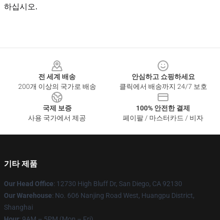
하십시오.
Footer
전 세계 배송
안심하고 쇼핑하세요
200개 이상의 국가로 배송
클릭에서 배송까지 24/7 보호
국제 보증
100% 안전한 결제
사용 국가에서 제공
페이팔 / 마스터카드 / 비자
기타 제품
Our Head Office
: 12730 High Bluff Dr, San Diego, CA 92130
Our Warehouse
: No. 606 Nanjing Road West, Huangpu District,
Shanghai
Hour
: 9AM – 5PM (Mon – Fri)