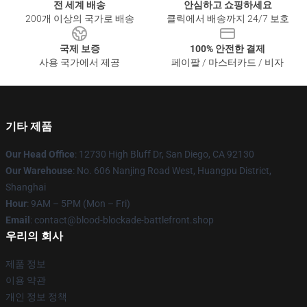
전 세계 배송
안심하고 쇼핑하세요
200개 이상의 국가로 배송
클릭에서 배송까지 24/7 보호
국제 보증
100% 안전한 결제
사용 국가에서 제공
페이팔 / 마스터카드 / 비자
기타 제품
Our Head Office
: 12730 High Bluff Dr, San Diego, CA 92130
Our Warehouse
: No. 606 Nanjing Road West, Huangpu District,
Shanghai
Hour
: 9AM – 5PM (Mon – Fri)
Email
: contact@blood-blockade-battlefront.shop
우리의 회사
제품 정보
이용 약관
개인 정보 정책