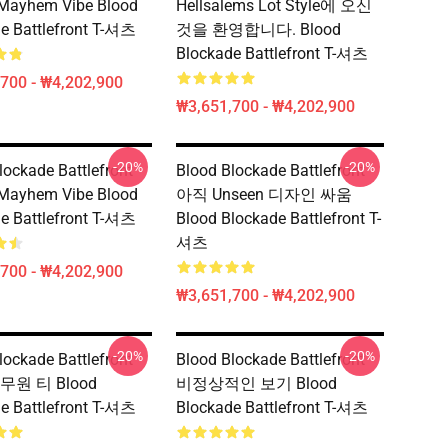
yhem Vibe Blood
Hellsalems Lot Style에 오신
e Battlefront T-셔츠
것을 환영합니다. Blood
Blockade Battlefront T-셔츠
700 - ₩4,202,900
₩3,651,700 - ₩4,202,900
-20%
-20%
lockade Battlefront
Blood Blockade Battlefront
yhem Vibe Blood
아직 Unseen 디자인 싸움
e Battlefront T-셔츠
Blood Blockade Battlefront T-
셔츠
700 - ₩4,202,900
₩3,651,700 - ₩4,202,900
-20%
-20%
lockade Battlefront
Blood Blockade Battlefront
승무원 티 Blood
비정상적인 보기 Blood
e Battlefront T-셔츠
Blockade Battlefront T-셔츠