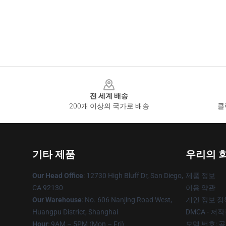
Footer
전 세계 배송
200개 이상의 국가로 배송
클
기타 제품
우리의 
Our Head Office
: 12730 High Bluff Dr, San Diego,
제품 정보
CA 92130
이용 약관
Our Warehouse
: No. 606 Nanjing Road West,
개인 정보 정
Huangpu District, Shanghai
DMCA - 저
Hour
: 9AM – 5PM (Mon – Fri)
모델 번호: 