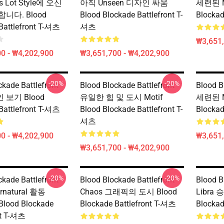
ms Lot Style에 오신
아직 Unseen 디자인 싸움
세련된 Ma
니다. Blood
Blood Blockade Battlefront T-
Blockad
Battlefront T-셔츠
셔츠
₩3,651,
0 - ₩4,202,900
₩3,651,700 - ₩4,202,900
-20%
-20%
ckade Battlefront
Blood Blockade Battlefront
Blood B
보기 Blood
유일한 힘 및 도시 Motif
세련된 Ma
Battlefront T-셔츠
Blood Blockade Battlefront T-
Blockad
셔츠
0 - ₩4,202,900
₩3,651,
₩3,651,700 - ₩4,202,900
-20%
-20%
ckade Battlefront
Blood Blockade Battlefront
Blood B
rnatural 활동
Chaos 그래픽의 도시 Blood
Libra 
 Blood Blockade
Blockade Battlefront T-셔츠
Blockad
nt T-셔츠