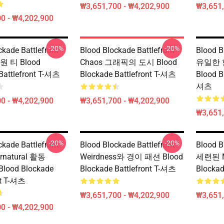
₩3,651,700 - ₩4,202,900
₩3,651,
0 - ₩4,202,900
-20%
-20%
ckade Battlefront
Blood Blockade Battlefront
Blood B
원 티 Blood
Chaos 그래픽의 도시 Blood
유일한 힘
Battlefront T-셔츠
Blockade Battlefront T-셔츠
Blood B
셔츠
0 - ₩4,202,900
₩3,651,700 - ₩4,202,900
₩3,651,
-20%
-20%
ckade Battlefront
Blood Blockade Battlefront
Blood B
rnatural 활동
Weirdness와 경이 패션 Blood
세련된 Ma
 Blood Blockade
Blockade Battlefront T-셔츠
Blockad
nt T-셔츠
₩3,651,700 - ₩4,202,900
₩3,651,
0 - ₩4,202,900