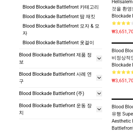
Hellsale
Blood Blockade Battlefront 카테고리
것을 환영합
Blockade 
Blood Blockade Battlefront 땀 재킷
Blood Blockade Battlefront 모자 & 모
₩3,651,70
자
Blood Blockade Battlefront 옷걸이
Blood Blo
Blood Blockade Battlefront 제품 정
비정상적인 
보
Blockade 
Blood Blockade Battlefront 사례 연
₩3,651,70
구
Blood Blockade Battlefront (주)
Blood Blockade Battlefront 운동 장
Blood Blo
치
유행 Supe
Aesthetic
Battlefro