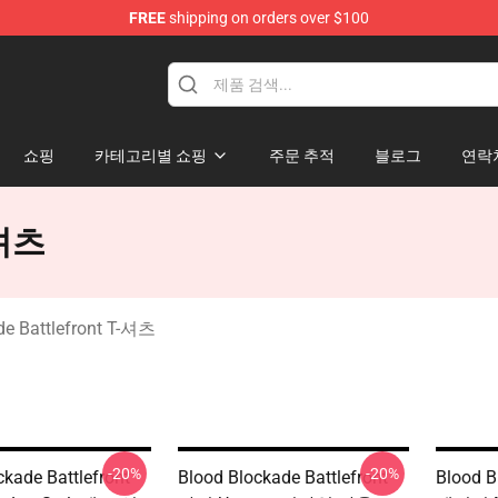
FREE
shipping on orders over $100
kade Battlefront Merchandise Store
쇼핑
카테고리별 쇼핑
주문 추적
블로그
연락
-셔츠
de Battlefront T-셔츠
-20%
-20%
ckade Battlefront
Blood Blockade Battlefront
Blood B