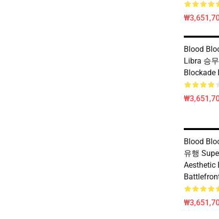
₩3,651,70
Blood Blo
Libra 승무
Blockade 
₩3,651,70
Blood Blo
유행 Supe
Aesthetic
Battlefro
₩3,651,70