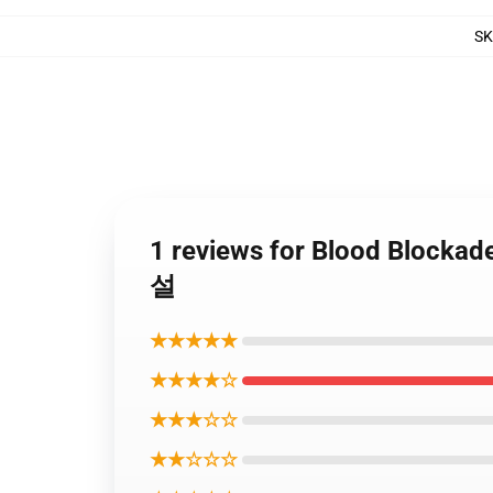
S
1 reviews for Blood Block
설
★★★★★
★★★★☆
★★★☆☆
★★☆☆☆