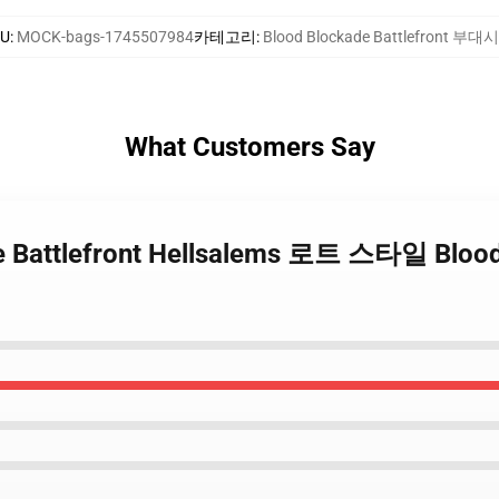
KU
:
MOCK-bags-1745507984
카테고리
:
Blood Blockade Battlefront 부대
What Customers Say
ade Battlefront Hellsalems 로트 스타일 Bloo