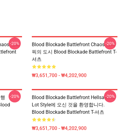
-20%
-20%
 Chaos 그래
Blood Blockade Battlefront Chaos 그래
lefront
픽의 도시 Blood Blockade Battlefront T-
셔츠
₩3,651,700 - ₩4,202,900
-20%
-20%
 유행
Blood Blockade Battlefront Hellsalems
Blood
Lot Style에 오신 것을 환영합니다.
Blood Blockade Battlefront T-셔츠
₩3,651,700 - ₩4,202,900