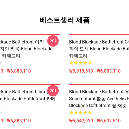
베스트셀러 제품
-20%
ckade Battlefront 아직
Blood Blockade Battlefront
디자인 싸움 Blood Blockade
픽의 도시 Blood Blockade Batt
ont 카테고리
카테고리
0 - ₩6,883,110
₩5,918,510 - ₩6,883,110
-20%
ckade Battlefront Libra 승무
Blood Blockade Battlefront
d Blockade Battlefront 카테
Supernatural 활동 Aesthetic 
Blockade Battlefront 땀 재킷
0 - ₩6,883,110
₩5,642,910 - ₩6,607,510