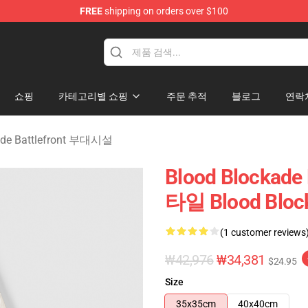
FREE
shipping on orders over $100
kade Battlefront Merchandise Store
쇼핑
카테고리별 쇼핑
주문 추적
블로그
연락
ade Battlefront 부대시설
Blood Blockade
타일 Blood Bloc
(1 customer reviews
₩42,976
₩34,381
$24.95
Size
35x35cm
40x40cm