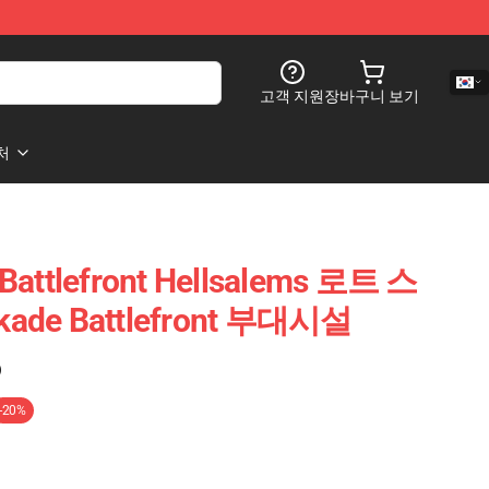
고객 지원
장바구니 보기
처
 Battlefront Hellsalems 로트 스
kade Battlefront 부대시설
)
-20%