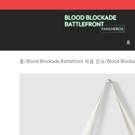
Blood Blockade Battlefront Shop - Official Blood Bloc
홈
홈
/
Blood Blockade Battlefront 제품 정보
/
Blood Block