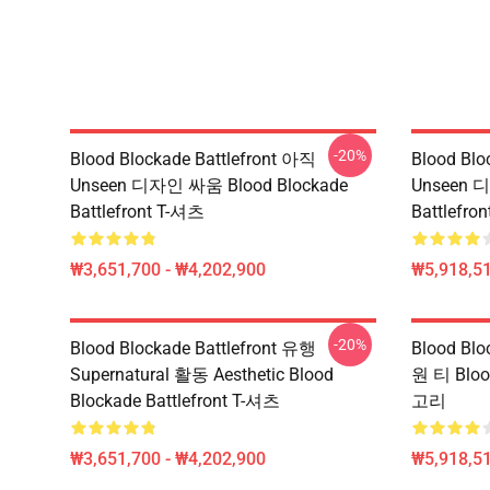
-20%
Blood Blockade Battlefront 아직
Blood Blo
Unseen 디자인 싸움 Blood Blockade
Unseen 
Battlefront T-셔츠
Battlefr
₩3,651,700 - ₩4,202,900
₩5,918,51
-20%
Blood Blockade Battlefront 유행
Blood Blo
Supernatural 활동 Aesthetic Blood
원 티 Bloo
Blockade Battlefront T-셔츠
고리
₩3,651,700 - ₩4,202,900
₩5,918,51