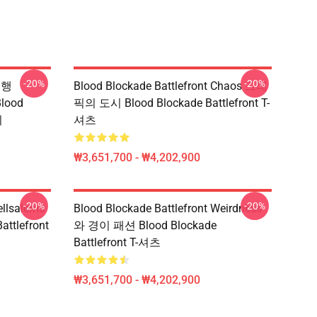
-20%
-20%
 유행
Blood Blockade Battlefront Chaos 그래
Blood
픽의 도시 Blood Blockade Battlefront T-
리
셔츠
₩3,651,700 - ₩4,202,900
-20%
-20%
ellsalems
Blood Blockade Battlefront Weirdness
ttlefront
와 경이 패션 Blood Blockade
Battlefront T-셔츠
₩3,651,700 - ₩4,202,900