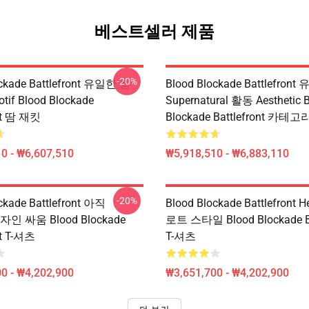
베스트셀러 제품
-20%
ockade Battlefront 유일한 힘
Blood Blockade Battlefront
if Blood Blockade
Supernatural 활동 Aesthetic 
ont 땀 재킷
Blockade Battlefront 카테고
0 - ₩6,607,510
₩5,918,510 - ₩6,883,110
-20%
ckade Battlefront 아직
Blood Blockade Battlefront H
디자인 싸움 Blood Blockade
로트 스타일 Blood Blockade Ba
nt T-셔츠
T-셔츠
0 - ₩4,202,900
₩3,651,700 - ₩4,202,900