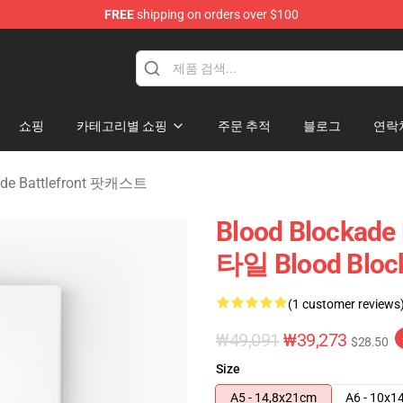
FREE
shipping on orders over $100
kade Battlefront Merchandise Store
쇼핑
카테고리별 쇼핑
주문 추적
블로그
연락
ade Battlefront 팟캐스트
Blood Blockade
타일 Blood Bloc
(1 customer reviews
₩49,091
₩39,273
$28.50
Size
A5 - 14,8x21cm
A6 - 10x1