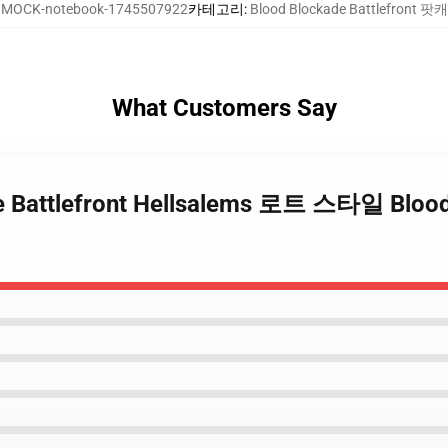
:
MOCK-notebook-1745507922
카테고리
:
Blood Blockade Battlefront 
What Customers Say
ade Battlefront Hellsalems 로트 스타일 Bloo