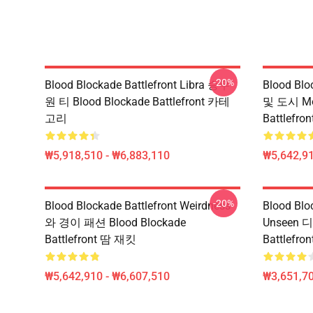
-20%
Blood Blockade Battlefront Libra 승무
Blood Bl
원 티 Blood Blockade Battlefront 카테
및 도시 Mot
고리
Battlefr
₩5,918,510 - ₩6,883,110
₩5,642,91
-20%
Blood Blockade Battlefront Weirdness
Blood Blo
와 경이 패션 Blood Blockade
Unseen 
Battlefront 땀 재킷
Battlefro
₩5,642,910 - ₩6,607,510
₩3,651,70