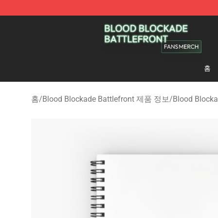
Blood Blockade Battlefront Shop - Official Blood Bloc
홈
홈
/
Blood Blockade Battlefront 제품 정보
/
Blood Block