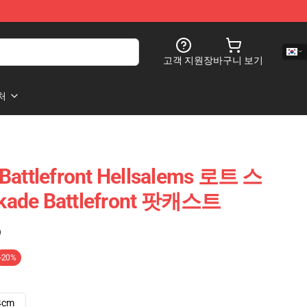
고객 지원
장바구니 보기
처
 Battlefront Hellsalems 로트 스
kade Battlefront 팟캐스트
)
-20%
4cm