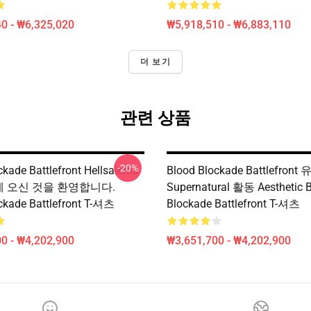
0 - ₩6,325,020
₩5,918,510 - ₩6,883,110
더 보기
관련 상품
-20%
ckade Battlefront Hellsalems
Blood Blockade Battlefront
yle에 오신 것을 환영합니다.
Supernatural 활동 Aesthetic 
ckade Battlefront T-셔츠
Blockade Battlefront T-셔츠
0 - ₩4,202,900
₩3,651,700 - ₩4,202,900