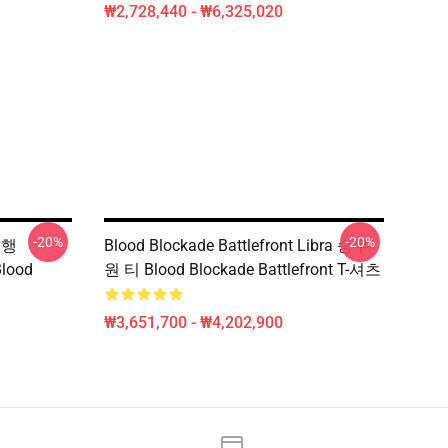
₩2,728,440 - ₩6,325,020
-20%
-20%
 유행
Blood Blockade Battlefront Libra 승무
Blood
원 티 Blood Blockade Battlefront T-셔츠
₩3,651,700 - ₩4,202,900