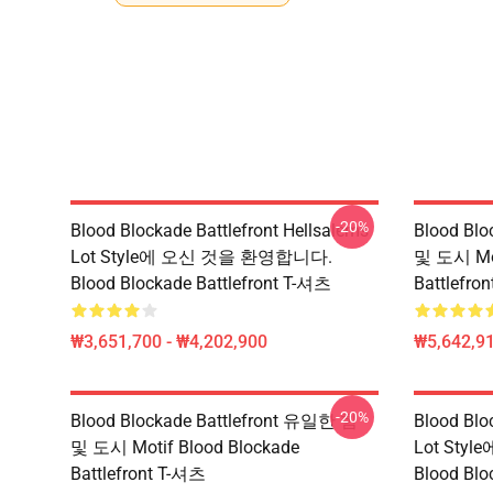
-20%
Blood Blockade Battlefront Hellsalems
Blood Bl
Lot Style에 오신 것을 환영합니다.
및 도시 Mot
Blood Blockade Battlefront T-셔츠
Battlefr
₩3,651,700 - ₩4,202,900
₩5,642,91
-20%
Blood Blockade Battlefront 유일한 힘
Blood Blo
및 도시 Motif Blood Blockade
Lot St
Battlefront T-셔츠
Blood Bl