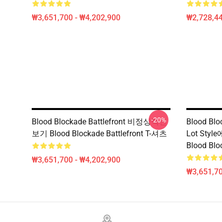
₩3,651,700 - ₩4,202,900
₩2,728,44
-20%
Blood Blockade Battlefront 비정상적인
Blood Blo
보기 Blood Blockade Battlefront T-셔츠
Lot St
Blood Blo
₩3,651,700 - ₩4,202,900
₩3,651,70
Footer