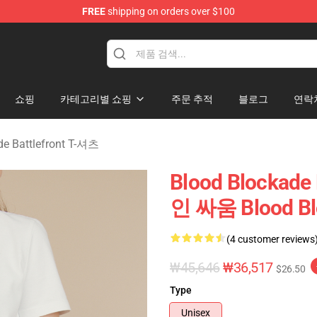
FREE
shipping on orders over $100
kade Battlefront Merchandise Store
쇼핑
카테고리별 쇼핑
주문 추적
블로그
연락
de Battlefront T-셔츠
Blood Blockade
인 싸움 Blood Blo
(4 customer reviews
₩45,646
₩36,517
$26.50
Type
Unisex