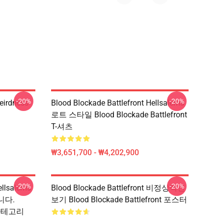
-20%
-20%
eirdness
Blood Blockade Battlefront Hellsalems
로트 스타일 Blood Blockade Battlefront
T-셔츠
₩3,651,700 - ₩4,202,900
-20%
-20%
ellsalems
Blood Blockade Battlefront 비정상적인
니다.
보기 Blood Blockade Battlefront 포스터
t 카테고리