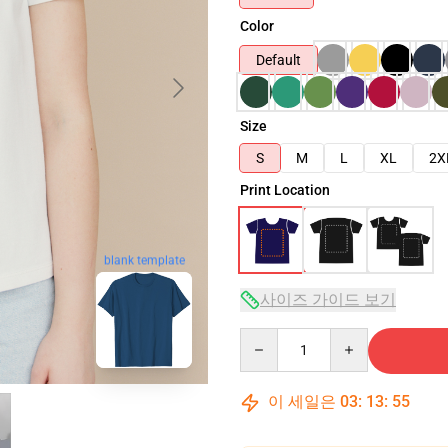
Color
Default
Size
S
M
L
XL
2X
Print Location
blank template
사이즈 가이드 보기
Quantity
이 세일은
03
:
13
:
54