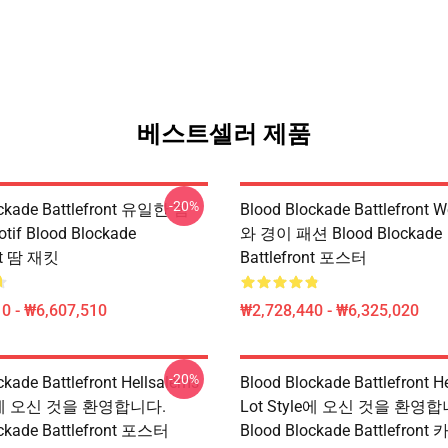
베스트셀러 제품
-20%
ockade Battlefront 유일한 힘
Blood Blockade Battlefront W
if Blood Blockade
와 경이 패션 Blood Blockade
ont 땀 재킷
Battlefront 포스터
0 - ₩6,607,510
₩2,728,440 - ₩6,325,020
-20%
ckade Battlefront Hellsalems
Blood Blockade Battlefront H
yle에 오신 것을 환영합니다.
Lot Style에 오신 것을 환영합
ockade Battlefront 포스터
Blood Blockade Battlefron