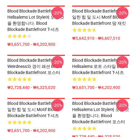
Blood Blockade Battlefront
Blood Blockade Battlefront 유
-20%
-20%
Hellsalems Lot Style에 오신 것
일한 힘 및 도시 Motif Blood
을 환영합니다. Blood
Blockade Battlefront 땀 재킷
Blockade Battlefront T-셔츠
₩5,642,910 - ₩6,607,510
₩3,651,700 - ₩4,202,900
Blood Blockade Battlefront
Blood Blockade Battlefront
-20%
-20%
Weirdness와 경이 패션 Blood
Hellsalems 로트 스타일 Blood
Blockade Battlefront 포스터
Blockade Battlefront T-셔츠
₩2,728,440 - ₩6,325,020
₩3,651,700 - ₩4,202,900
Blood Blockade Battlefront 유
Blood Blockade Battlefront
-20%
-20%
일한 힘 및 도시 Motif Blood
Hellsalems Lot Style에 오신 것
Blockade Battlefront T-셔츠
을 환영합니다. Blood
Blockade Battlefront 포스터
₩3,651,700 - ₩4,202,900
₩2,728,440 - ₩6,325,020