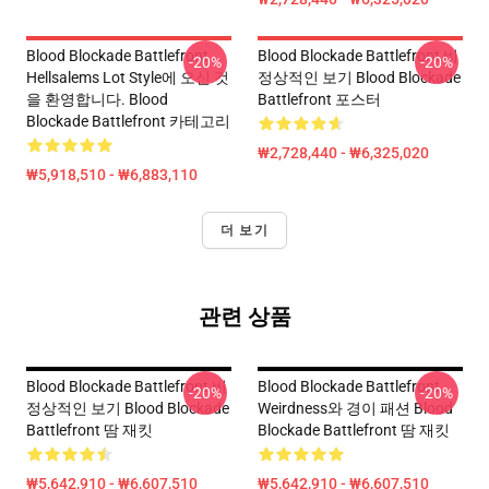
Blood Blockade Battlefront
Blood Blockade Battlefront 비
-20%
-20%
Hellsalems Lot Style에 오신 것
정상적인 보기 Blood Blockade
을 환영합니다. Blood
Battlefront 포스터
Blockade Battlefront 카테고리
₩2,728,440 - ₩6,325,020
₩5,918,510 - ₩6,883,110
더 보기
관련 상품
Blood Blockade Battlefront 비
Blood Blockade Battlefront
-20%
-20%
정상적인 보기 Blood Blockade
Weirdness와 경이 패션 Blood
Battlefront 땀 재킷
Blockade Battlefront 땀 재킷
₩5,642,910 - ₩6,607,510
₩5,642,910 - ₩6,607,510