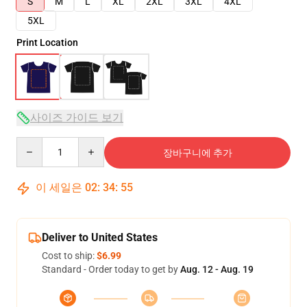
S
M
L
XL
2XL
3XL
4XL
5XL
Print Location
사이즈 가이드 보기
Quantity
장바구니에 추가
이 세일은
02
:
34
:
54
Deliver to United States
Cost to ship:
$6.99
Standard - Order today to get by
Aug. 12 - Aug. 19