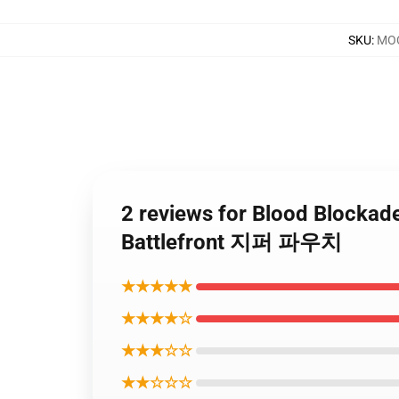
SKU
:
MOC
2 reviews for Blood Blocka
Battlefront 지퍼 파우치
★★★★★
★★★★☆
★★★☆☆
★★☆☆☆