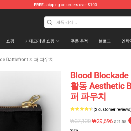
FREE
shipping on orders over $100
kade Battlefront Merchandise Store
쇼핑
카테고리별 쇼핑
주문 추적
블로그
연락
ade Battlefront 지퍼 파우치
Blood Blockade 
활동 Aesthetic B
퍼 파우치
(2 customer reviews
₩37,120
₩29,696
$21.55
Size