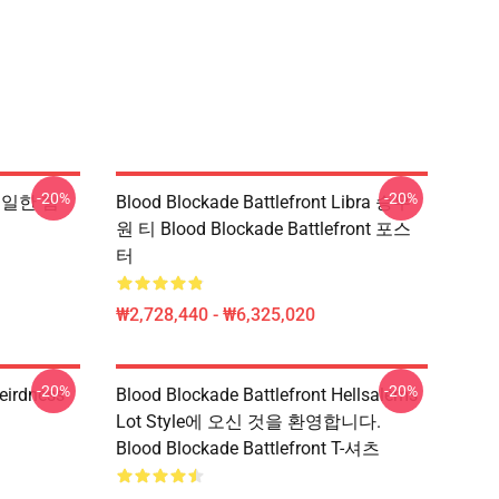
-20%
-20%
t 유일한 힘
Blood Blockade Battlefront Libra 승무
원 티 Blood Blockade Battlefront 포스
터
₩2,728,440 - ₩6,325,020
-20%
-20%
eirdness
Blood Blockade Battlefront Hellsalems
Lot Style에 오신 것을 환영합니다.
Blood Blockade Battlefront T-셔츠