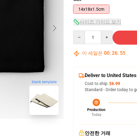
14x18x1.5cm
사이즈 가이드 보기
Quantity
이 세일은
00
:
26
:
54
Deliver to United States
blank template
Cost to ship:
$6.99
Standard - Order today to g
Production
Today
안전한 거래