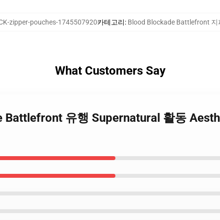
K-zipper-pouches-1745507920
카테고리
:
Blood Blockade Battlefron
What Customers Say
de Battlefront 유행 Supernatural 활동 Aesth