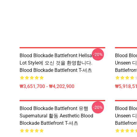
-20%
Blood Blockade Battlefront Hellsalems
Blood Blo
Lot Style에 오신 것을 환영합니다.
Unseen 
Blood Blockade Battlefront T-셔츠
Battlefr
₩3,651,700 - ₩4,202,900
₩5,918,51
-20%
Blood Blockade Battlefront 유행
Blood Blo
Supernatural 활동 Aesthetic Blood
Unseen 
Blockade Battlefront T-셔츠
Battlefro