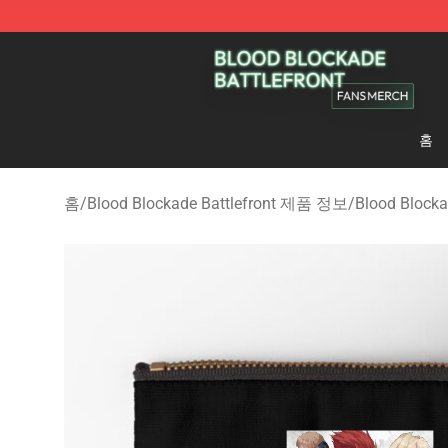
Blood Blockade Battlefront Shop - Official Blood Bloc
홈
홈
/
Blood Blockade Battlefront 제품 정보
/
Blood Block