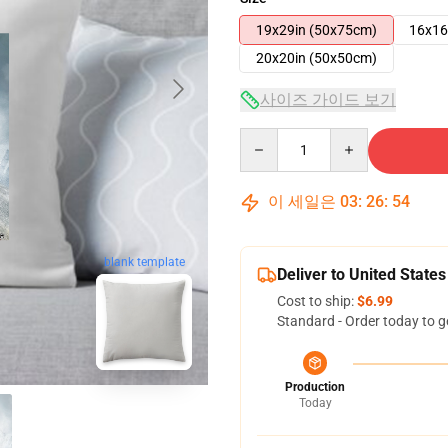
19x29in (50x75cm)
16x16
20x20in (50x50cm)
사이즈 가이드 보기
Quantity
이 세일은
03
:
26
:
53
blank template
Deliver to United States
Cost to ship:
$6.99
Standard - Order today to g
Production
Today