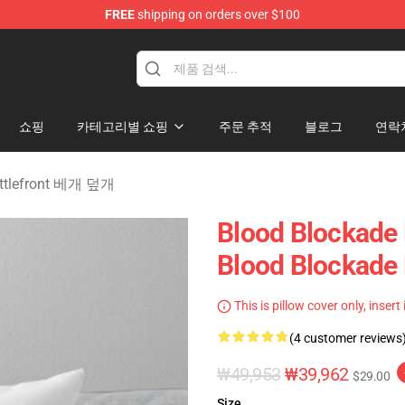
FREE
shipping on orders over $100
kade Battlefront Merchandise Store
쇼핑
카테고리별 쇼핑
주문 추적
블로그
연락
attlefront 베개 덮개
Blood Blockade
Blood Blockade
This is pillow cover only, insert
(4 customer reviews
₩49,953
₩39,962
$29.00
Size