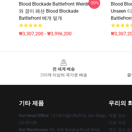
-20%
Blood Blockade Battlefront Weirdness
Blood Blo
와 경이 패션 Blood Blockade
Unseen 
Battlefront 베개 덮개
Battlefr
₩3,307,200 - ₩3,996,200
₩3,307,20
Footer
전 세계 배송
200개 이상의 국가로 배송
클
기타 제품
우리의 
Our Head Office
: 12730 High Bluff Dr, San Diego,
제품 정보
CA 92130
이용 약관
Our Warehouse
: No. 606 Nanjing Road West,
개인 정보 정