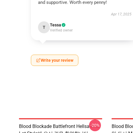
and supportive. Worth every penny!
Apr 17, 2025
Tessa
T
Verified owner
Write your review
-20%
Blood Blockade Battlefront Hellsalems
Blood Bl