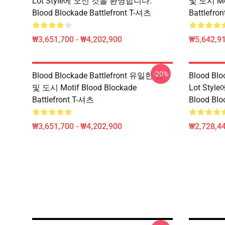
Lot Style에 오신 것을 환영합니다.
및 도시 Mot
Blood Blockade Battlefront T-셔츠
Battlefr
₩3,651,700 - ₩4,202,900
₩5,642,91
-20%
Blood Blockade Battlefront 유일한 힘
Blood Blo
및 도시 Motif Blood Blockade
Lot St
Battlefront T-셔츠
Blood Bl
₩3,651,700 - ₩4,202,900
₩2,728,44