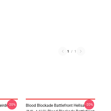
1
/
1
-20%
-20%
eirdness
Blood Blockade Battlefront Hellsalems