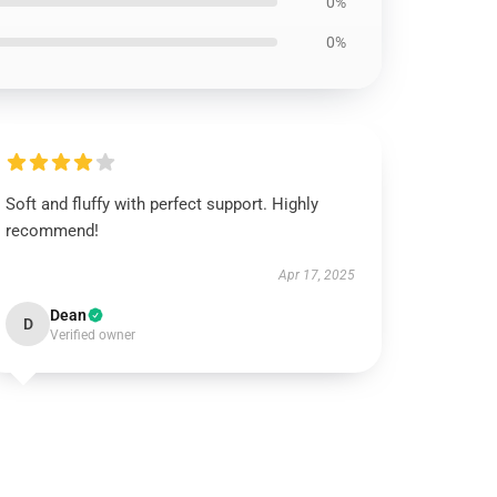
0%
0%
Soft and fluffy with perfect support. Highly
recommend!
Apr 17, 2025
Dean
D
Verified owner