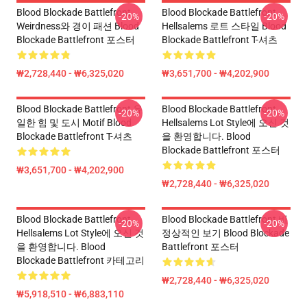
Blood Blockade Battlefront
Blood Blockade Battlefront
-20%
-20%
Weirdness와 경이 패션 Blood
Hellsalems 로트 스타일 Blood
Blockade Battlefront 포스터
Blockade Battlefront T-셔츠
₩2,728,440 - ₩6,325,020
₩3,651,700 - ₩4,202,900
Blood Blockade Battlefront 유
Blood Blockade Battlefront
-20%
-20%
일한 힘 및 도시 Motif Blood
Hellsalems Lot Style에 오신 것
Blockade Battlefront T-셔츠
을 환영합니다. Blood
Blockade Battlefront 포스터
₩3,651,700 - ₩4,202,900
₩2,728,440 - ₩6,325,020
Blood Blockade Battlefront
Blood Blockade Battlefront 비
-20%
-20%
Hellsalems Lot Style에 오신 것
정상적인 보기 Blood Blockade
을 환영합니다. Blood
Battlefront 포스터
Blockade Battlefront 카테고리
₩2,728,440 - ₩6,325,020
₩5,918,510 - ₩6,883,110