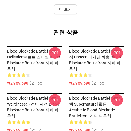
더 보기
관련 상품
Blood Blockade Battlefront
Blood Blockade Battlefront 아
-20%
-20%
Hellsalems 로트 스타일 Blood
직 Unseen 디자인 싸움 Blood
Blockade Battlefront 지퍼 파
Blockade Battlefront 지퍼 파
우치
우치
₩2,969,590
$21.55
₩2,969,590
$21.55
Blood Blockade Battlefront
Blood Blockade Battlefront 유
-20%
-20%
Weirdness와 경이 패션 Blood
행 Supernatural 활동
Blockade Battlefront 지퍼 파
Aesthetic Blood Blockade
우치
Battlefront 지퍼 파우치
₩2,969,590
$21.55
₩2,969,590
$21.55