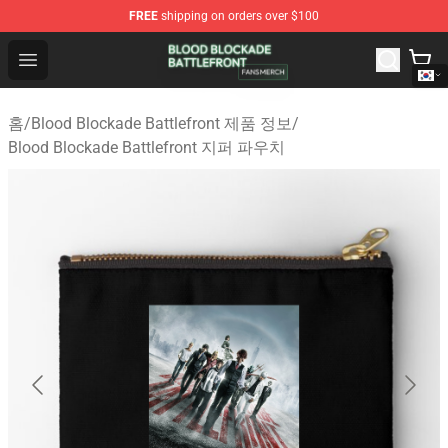
FREE
shipping on orders over $100
Blood Blockade Battlefront Shop - Official Blood Blockad
Open menu
홈
/
Blood Blockade Battlefront 제품 정보
/
Blood Blockade Battlefront 지퍼 파우치