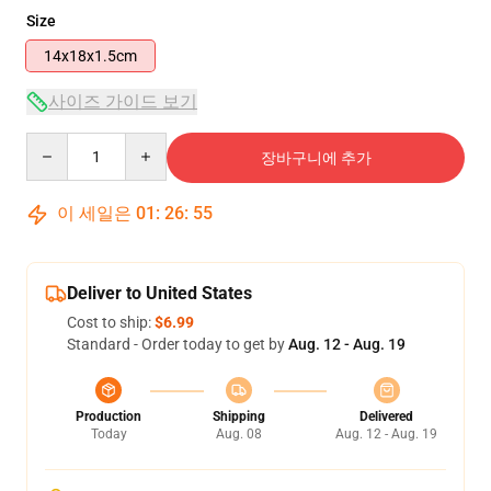
Size
14x18x1.5cm
사이즈 가이드 보기
Quantity
장바구니에 추가
이 세일은
01
:
26
:
54
Deliver to United States
Cost to ship:
$6.99
Standard - Order today to get by
Aug. 12 - Aug. 19
Production
Shipping
Delivered
Today
Aug. 08
Aug. 12 - Aug. 19