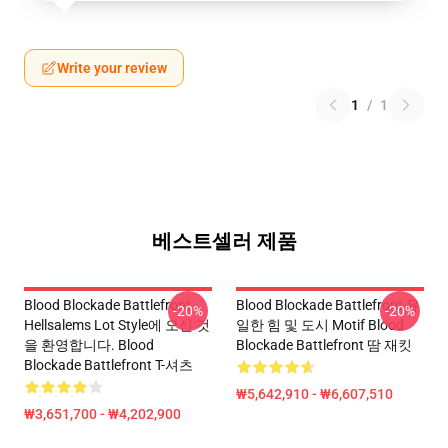
Write your review
1
/
1
베스트셀러 제품
Blood Blockade Battlefront
Blood Blockade Battlefront 유
-20%
-20%
Hellsalems Lot Style에 오신 것
일한 힘 및 도시 Motif Blood
을 환영합니다. Blood
Blockade Battlefront 땀 재킷
Blockade Battlefront T-셔츠
₩5,642,910 - ₩6,607,510
₩3,651,700 - ₩4,202,900