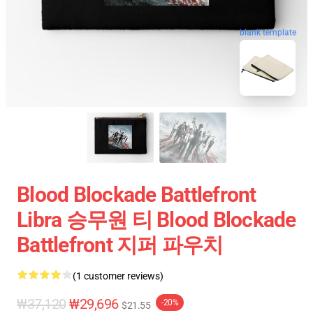
blank template
Blood Blockade Battlefront
Libra 승무원 티 Blood Blockade
Battlefront 지퍼 파우치
(1 customer reviews)
₩37,120
₩29,696
-20%
$21.55