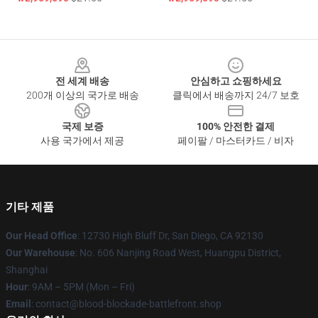
Footer
전 세계 배송
안심하고 쇼핑하세요
200개 이상의 국가로 배송
클릭에서 배송까지 24/7 보호
국제 보증
100% 안전한 결제
사용 국가에서 제공
페이팔 / 마스터카드 / 비자
기타 제품
Our Head Office
: 12730 High Bluff Dr, San Diego, CA 92130
Our Warehouse
: No. 606 Nanjing Road West, Huangpu District,
Shanghai
Hour
: 9AM – 5PM (Mon – Fri)
Email
: contact@blood-blockade-battlefront.shop