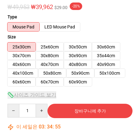
₩49,953
₩39,962
-20%
$29.00
Type
Mouse Pad
LED Mouse Pad
Size
25x30cm
25x60cm
30x50cm
30x60cm
30x70cm
30x80cm
30x90cm
35x44cm
40x60cm
40x70cm
40x80cm
40x90cm
40x100cm
50x80cm
50x90cm
50x100cm
60x60cm
60x70cm
60x90cm
사이즈 가이드 보기
Quantity
장바구니에 추가
이 세일은
03
:
34
:
54