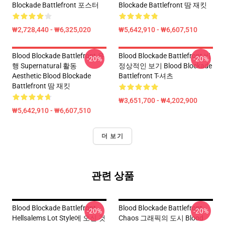
Blockade Battlefront 포스터
Blockade Battlefront 땀 재킷
₩2,728,440 - ₩6,325,020
₩5,642,910 - ₩6,607,510
Blood Blockade Battlefront 유
Blood Blockade Battlefront 비
-20%
-20%
행 Supernatural 활동
정상적인 보기 Blood Blockade
Aesthetic Blood Blockade
Battlefront T-셔츠
Battlefront 땀 재킷
₩3,651,700 - ₩4,202,900
₩5,642,910 - ₩6,607,510
더 보기
관련 상품
Blood Blockade Battlefront
Blood Blockade Battlefront
-20%
-20%
Hellsalems Lot Style에 오신 것
Chaos 그래픽의 도시 Blood