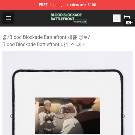
FREE
shipping on orders over $100
Blood Blockade Battlefront Shop - Official Blood Blockad
Open menu
홈
/
Blood Blockade Battlefront 제품 정보
/
Blood Blockade Battlefront 마우스 패드