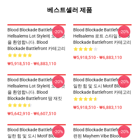
베스트셀러 제품
Blood Blockade Battlefront
Blood Blockade Battlefront
-20%
-20%
Hellsalems Lot Style에 오신 것
Hellsalems 로트 스타일 Blood
을 환영합니다. Blood
Blockade Battlefront 카테고리
Blockade Battlefront 카테고리
₩5,918,510 - ₩6,883,110
₩5,918,510 - ₩6,883,110
Blood Blockade Battlefront
Blood Blockade Battlefront 유
-20%
-20%
Hellsalems Lot Style에 오신 것
일한 힘 및 도시 Motif Blood
을 환영합니다. Blood
Blockade Battlefront 카테고리
Blockade Battlefront 땀 재킷
₩5,918,510 - ₩6,883,110
₩5,642,910 - ₩6,607,510
Blood Blockade Battlefront 유
Blood Blockade Battlefront 세
-20%
-20%
일한 힘 및 도시 Motif Blood
련된 Mayhem Vibe Blood