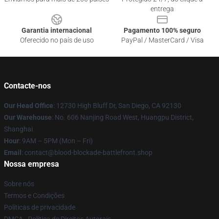
entrega
Garantia internacional
Pagamento 100% seguro
Oferecido no país de uso
PayPal / MasterCard / Visa
Contacte-nos
Our Head Office
: 12730 High Bluff Dr, San Diego, CA 92130
Our Warehouse
: No. 606 Nanjing Road West, Huangpu District,
Shanghai
Hour
: 9AM – 5PM (Mon – Fri)
Email
: contact@blood-blockade-battlefront.shop
Nossa empresa
Sobre nós
Termos e Condições
Políticas de privacidade