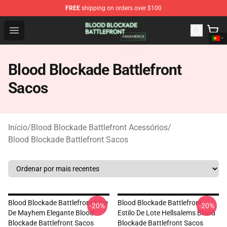
FREE
shipping on orders over $100
Blood Blockade Battlefront Shop - Official Blood Blockad
Open menu
Blood Blockade Battlefront
Sacos
Início
/
Blood Blockade Battlefront Acessórios
/
Blood Blockade Battlefront Sacos
Blood Blockade Battlefront Vibe
Blood Blockade Battlefront
-20%
-20%
De Mayhem Elegante Blood
Estilo De Lote Hellsalems Blood
Blockade Battlefront Sacos
Blockade Battlefront Sacos