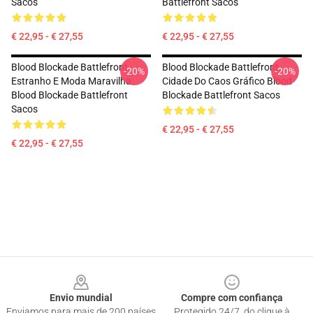
Sacos
Battlefront Sacos
€ 22,95 - € 27,55
€ 22,95 - € 27,55
Blood Blockade Battlefront
Blood Blockade Battlefront
-20%
-20%
Estranho E Moda Maravilha
Cidade Do Caos Gráfico Blood
Blood Blockade Battlefront
Blockade Battlefront Sacos
Sacos
€ 22,95 - € 27,55
€ 22,95 - € 27,55
Footer
Envio mundial
Compre com confiança
Enviamos para mais de 200 países
Protegido 24/7, do clique à