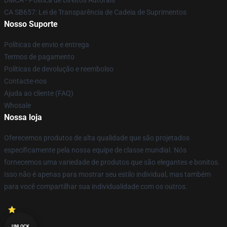
DMCA - Política de Direitos Autorais
CA SB657: Lei de Transparência de Cadeia de Suprimentos
Nosso Suporte
Políticas de envio e entrega
Termos de pagamento
Políticas de devolução e reembolso
Contacte-nos
Ajuda ao cliente (FAQ)
Whosale
Nossa loja
Oferecemos produtos de alta qualidade que são projetados
especificamente pela nossa equipe de classe mundial. Nós
fornecemos uma variedade de produtos que são elegantes e bonitos.
Isso não é apenas para mostrar seu estilo individual, mas também
para você compartilhar sua individualidade com os outros.
UNLOCK