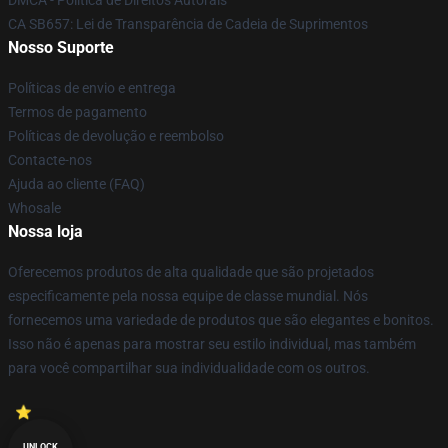
DMCA - Política de Direitos Autorais
CA SB657: Lei de Transparência de Cadeia de Suprimentos
Nosso Suporte
Políticas de envio e entrega
Termos de pagamento
Políticas de devolução e reembolso
Contacte-nos
Ajuda ao cliente (FAQ)
Whosale
Nossa loja
Oferecemos produtos de alta qualidade que são projetados
especificamente pela nossa equipe de classe mundial. Nós
fornecemos uma variedade de produtos que são elegantes e bonitos.
Isso não é apenas para mostrar seu estilo individual, mas também
para você compartilhar sua individualidade com os outros.
UNLOCK