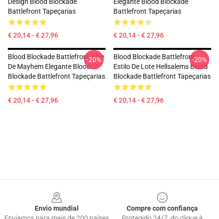
Design Blood Blockade
Elegante Blood Blockade
Battlefront Tapeçarias
Battlefront Tapeçarias
€ 20,14 - € 27,96
€ 20,14 - € 27,96
Blood Blockade Battlefront Vibe
Blood Blockade Battlefront
-20%
-20%
De Mayhem Elegante Blood
Estilo De Lote Hellsalems Blood
Blockade Battlefront Tapeçarias
Blockade Battlefront Tapeçarias
€ 20,14 - € 27,96
€ 20,14 - € 27,96
Footer
Envio mundial
Compre com confiança
Enviamos para mais de 200 países
Protegido 24/7, do clique à