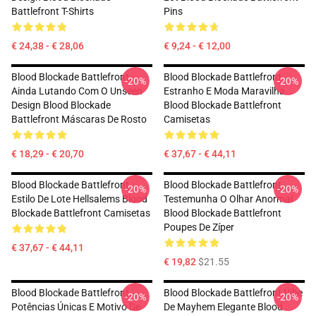
Battlefront T-Shirts
Pins
€ 24,38 - € 28,06
€ 9,24 - € 12,00
Blood Blockade Battlefront
Blood Blockade Battlefront
-20%
-20%
Ainda Lutando Com O Unseen
Estranho E Moda Maravilha
Design Blood Blockade
Blood Blockade Battlefront
Battlefront Máscaras De Rosto
Camisetas
€ 18,29 - € 20,70
€ 37,67 - € 44,11
Blood Blockade Battlefront
Blood Blockade Battlefront
-20%
-20%
Estilo De Lote Hellsalems Blood
Testemunha O Olhar Anormal
Blockade Battlefront Camisetas
Blood Blockade Battlefront
Poupes De Zíper
€ 37,67 - € 44,11
€ 19,82
$21.55
Blood Blockade Battlefront
Blood Blockade Battlefront Vibe
-20%
-20%
Potências Únicas E Motivo De
De Mayhem Elegante Blood