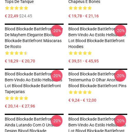
Tops De Tanque
Chapéus E Bonés
€ 22,49
$24.45
€ 19,78 - € 21,16
Blood Blockade Battlefront Vibe
Blood Blockade Battlefront
-20%
-20%
De Mayhem Elegante Blood
Bem-Vindo Ao Estilo Hellsalems
Blockade Battlefront Máscaras
Lot Blood Blockade Battlefront
De Rosto
Hoodies
€ 18,29 - € 20,70
€ 39,51 - € 45,95
Blood Blockade Battlefront
Blood Blockade Battlefront
-20%
-20%
Bem-Vindo Ao Estilo Hellsalems
Testemunha O Olhar Anormal
Lot Blood Blockade Battlefront
Blood Blockade Battlefront Pins
Tapeçarias
€ 9,24 - € 12,00
€ 20,14 - € 27,96
Blood Blockade Battlefront
Blood Blockade Battlefront
-20%
-20%
Ainda Lutando Com O Unseen
Bem-Vindo Ao Estilo Hellsalems
Design Blood Blockade
Lot Blood Blockade Battlefront