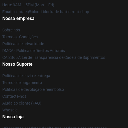
Hour
: 9AM – 5PM (Mon – Fri)
Email
: contact@blood-blockade-battlefront.shop
Nossa empresa
Sobre nós
Termos e Condições
Políticas de privacidade
DMCA - Política de Direitos Autorais
CA SB657: Lei de Transparência de Cadeia de Suprimentos
Nosso Suporte
Políticas de envio e entrega
Termos de pagamento
Políticas de devolução e reembolso
Contacte-nos
Ajuda ao cliente (FAQ)
Whosale
Nossa loja