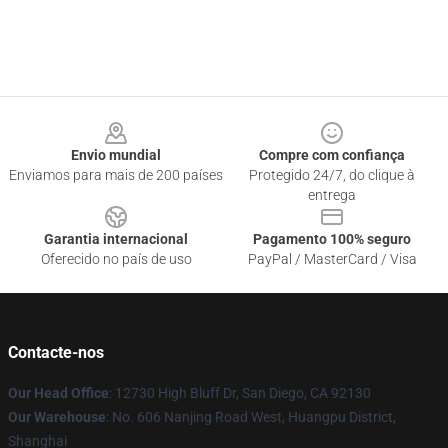
Footer
Envio mundial
Compre com confiança
Enviamos para mais de 200 países
Protegido 24/7, do clique à
entrega
Garantia internacional
Pagamento 100% seguro
Oferecido no país de uso
PayPal / MasterCard / Visa
Contacte-nos
Our Head Office
: 12730 High Bluff Dr, San Diego, CA 92130
Our Warehouse
: No. 606 Nanjing Road West, Huangpu District,
Shanghai