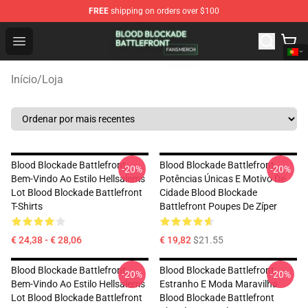
FREE
shipping on orders over $100
Blood Blockade Battlefront Shop - Official Blood Blockad
Open menu
Início
/
Loja
Blood Blockade Battlefront
Blood Blockade Battlefront
-20%
-20%
Bem-Vindo Ao Estilo Hellsalems
Potências Únicas E Motivo De
Lot Blood Blockade Battlefront
Cidade Blood Blockade
T-Shirts
Battlefront Poupes De Zíper
€ 24,38 - € 28,06
€ 19,82
$21.55
Blood Blockade Battlefront
Blood Blockade Battlefront
-20%
-20%
Bem-Vindo Ao Estilo Hellsalems
Estranho E Moda Maravilha
Lot Blood Blockade Battlefront
Blood Blockade Battlefront