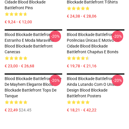
Cidade Blood Blockade
Blockade Battlefront T-Shirts
Battlefront Pins
€ 24,38 - € 28,06
€ 9,24 - € 12,00
Blood Blockade Battlefront
Blood Blockade Battlefront
-20%
-20%
Estranho E Moda Maravilha
Potências Únicas E Motivo De
Blood Blockade Battlefront
Cidade Blood Blockade
Canecas
Battlefront Chapéus E Bonés
€ 23,00 - € 26,68
€ 19,78 - € 21,16
Blood Blockade Battlefront Vibe
Blood Blockade Battlefront
-20%
-20%
De Mayhem Elegante Blood
Ainda Lutando Com O Unseen
Blockade Battlefront Tops De
Design Blood Blockade
Tanque
Battlefront Posters
€ 22,49
$24.45
€ 18,21 - € 42,22