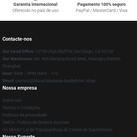
Garantia internacional
Pagamento 100% seguro
Oferecido no país de uso
PayPal / MasterCard / Visa
Contacte-nos
Our Head Office
: 12730 High Bluff Dr, San Diego, CA 92130
Our Warehouse
: No. 606 Nanjing Road West, Huangpu District,
Shanghai
Hour
: 9AM – 5PM (Mon – Fri)
Email
: contact@blood-blockade-battlefront.shop
Nossa empresa
Sobre nós
Termos e Condições
Políticas de privacidade
DMCA - Política de Direitos Autorais
CA SB657: Lei de Transparência de Cadeia de Suprimentos
Nosso Suporte