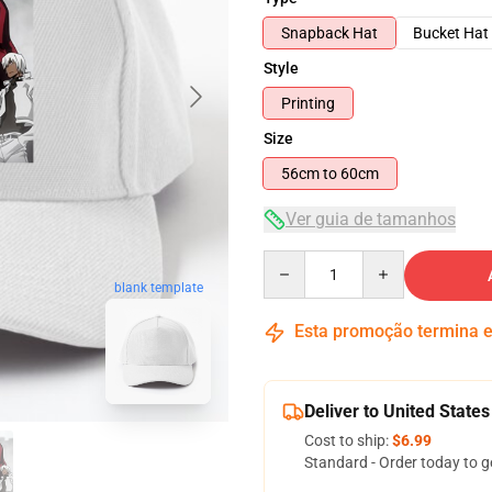
Snapback Hat
Bucket Hat
Style
Printing
Size
56cm to 60cm
Ver guia de tamanhos
Quantity
blank template
Esta promoção termina
Deliver to United States
Cost to ship:
$6.99
Standard - Order today to g