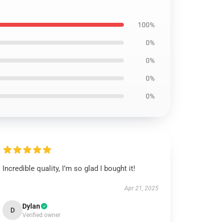
100%
0%
0%
0%
0%
Incredible quality, I’m so glad I bought it!
Apr 21, 2025
Dylan
D
Verified owner