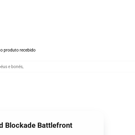
no produto recebido
péus e bonés
,
d Blockade Battlefront