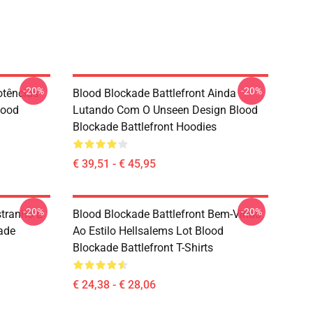
-20%
-20%
otências
Blood Blockade Battlefront Ainda
lood
Lutando Com O Unseen Design Blood
Blockade Battlefront Hoodies
€ 39,51 - € 45,95
-20%
-20%
stranho E
Blood Blockade Battlefront Bem-Vindo
ade
Ao Estilo Hellsalems Lot Blood
Blockade Battlefront T-Shirts
€ 24,38 - € 28,06