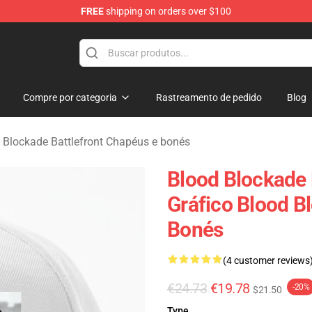
FREE
shipping on orders over $100
kade Battlefront Merchandise Store
Compre por categoria
Rastreamento de pedido
Blog
 Blockade Battlefront Chapéus e bonés
Blood Blockade 
Gráfico Blood B
Bonés
(4 customer reviews
€24.73
€19.78
-20%
$21.50
Type