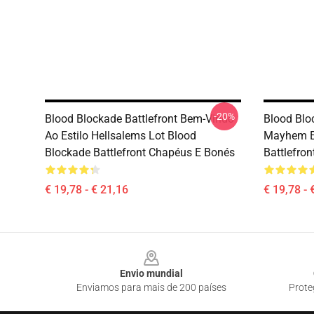
-20%
Blood Blockade Battlefront Bem-Vindo
Blood Blo
Ao Estilo Hellsalems Lot Blood
Mayhem E
Blockade Battlefront Chapéus E Bonés
Battlefro
€ 19,78 - € 21,16
€ 19,78 - 
Footer
Envio mundial
Enviamos para mais de 200 países
Prote