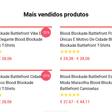
Mais vendidos produtos
-20%
ckade Battlefront Vibe De
Blood Blockade Battlefront P
legante Blood Blockade
Únicas E Motivo De Cidade B
t T-Shirts
Blockade Battlefront T-Shirts
€ 28,06
€ 24,38 - € 28,06
-20%
ckade Battlefront Cidade Do
Blood Blockade Battlefront E
ico Blood Blockade
Moda Maravilha Blood Block
t T-Shirts
Battlefront Camisetas
€ 28,06
€ 37,67 - € 44,11