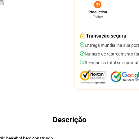
Production
Today
Transação segura
Entrega mundial na sua por
Número de rastreamento for
Reembolso total se o produt
Descrição
ilo beisebol bem construído