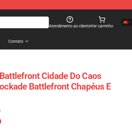
Atendimento ao cliente
Ver carrinho
Contato
Battlefront Cidade Do Caos
lockade Battlefront Chapéus E
)