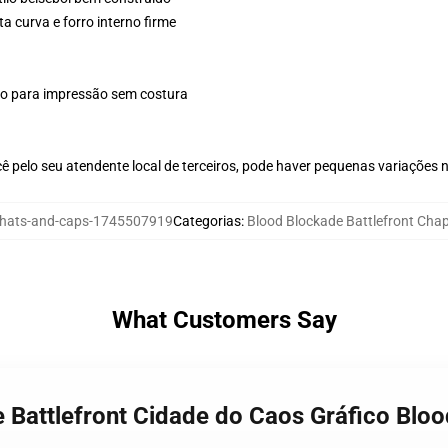
a curva e forro interno firme
plo para impressão sem costura
ê pelo seu atendente local de terceiros, pode haver pequenas variações 
ats-and-caps-1745507919
Categorias
:
Blood Blockade Battlefront Cha
What Customers Say
 Battlefront Cidade do Caos Gráfico Bloo