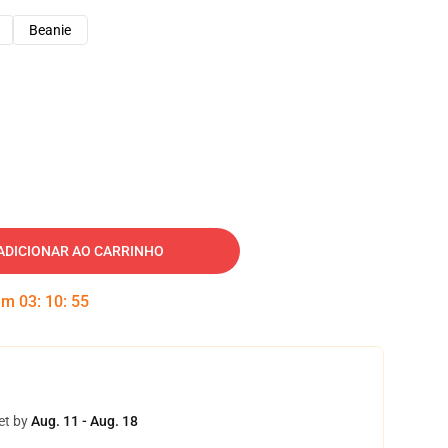
Beanie
ADICIONAR AO CARRINHO
 em
03
:
10
:
54
et by
Aug. 11 - Aug. 18