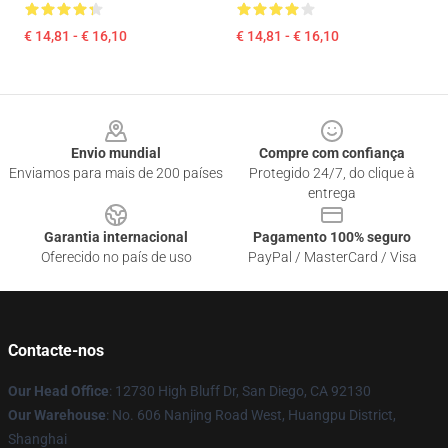
€ 14,81 - € 16,10
€ 14,81 - € 16,10
Footer
Envio mundial
Compre com confiança
Enviamos para mais de 200 países
Protegido 24/7, do clique à
entrega
Garantia internacional
Pagamento 100% seguro
Oferecido no país de uso
PayPal / MasterCard / Visa
Contacte-nos
Our Head Office
: 12730 High Bluff Dr, San Diego, CA 92130
Our Warehouse
: No. 606 Nanjing Road West, Huangpu District,
Shanghai