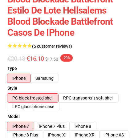
Estilo De Lote Hellsalems
Blood Blockade Battlefront
Casos De IPhone
(5 customer reviews)
€20.13
€16.10
-20%
$17.50
Type
iPhone
Samsung
Style
PC black frosted shell
RPC transparent soft shell
LPC glass phone case
Model
iPhone 7
iPhone 7 Plus
iPhone 8
iPhone 8 Plus
iPhone X
iPhone XR
iPhone XS