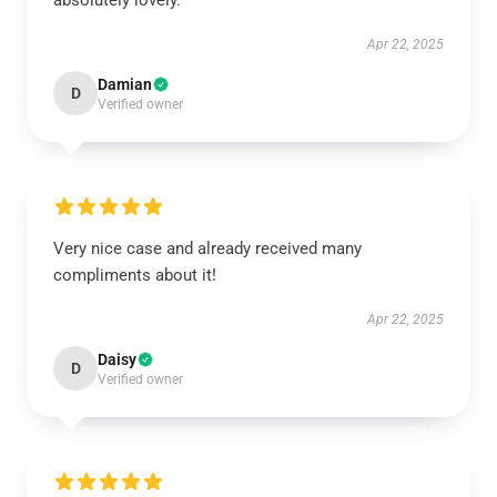
absolutely lovely.
Apr 22, 2025
Damian
D
Verified owner
Very nice case and already received many
compliments about it!
Apr 22, 2025
Daisy
D
Verified owner