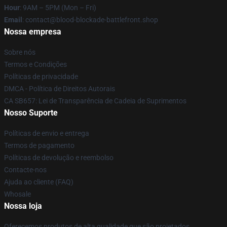
Hour
: 9AM – 5PM (Mon – Fri)
Email
: contact@blood-blockade-battlefront.shop
Nossa empresa
Sobre nós
Termos e Condições
Políticas de privacidade
DMCA - Política de Direitos Autorais
CA SB657: Lei de Transparência de Cadeia de Suprimentos
Nosso Suporte
Políticas de envio e entrega
Termos de pagamento
Políticas de devolução e reembolso
Contacte-nos
Ajuda ao cliente (FAQ)
Whosale
Nossa loja
Oferecemos produtos de alta qualidade que são projetados