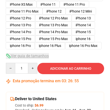
iPhone XS Max
iPhone 11
iPhone 11 Pro
iPhone 11 Pro Max
iPhone 12
iPhone 12 Mini
iPhone 12 Pro
iPhone 12 Pro Max
iPhone 13
iPhone 13 Pro
iPhone 13 Pro Max
iPhone 14
iPhone 14 Pro
iPhone 14 Pro Max
iPhone 15
iPhone 15 Pro
iPhone 15 Pro Max
iphone 16
iphone 16 Pro
iphone 16 Plus
iphone 16 Pro Max
Ver guia de tamanhos
Quantity
ADICIONAR AO CARRINHO
Esta promoção termina em
03
:
26
:
54
Deliver to United States
Cost to ship:
$6.99