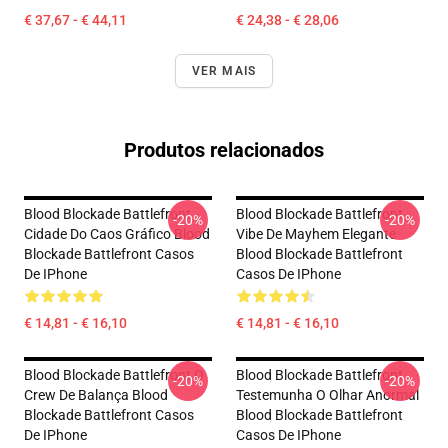
€ 37,67 - € 44,11
€ 24,38 - € 28,06
VER MAIS
Produtos relacionados
Blood Blockade Battlefront
Blood Blockade Battlefront
-20%
-20%
Cidade Do Caos Gráfico Blood
Vibe De Mayhem Elegante
Blockade Battlefront Casos
Blood Blockade Battlefront
De IPhone
Casos De IPhone
€ 14,81 - € 16,10
€ 14,81 - € 16,10
Blood Blockade Battlefront O
Blood Blockade Battlefront
-20%
-20%
Crew De Balança Blood
Testemunha O Olhar Anormal
Blockade Battlefront Casos
Blood Blockade Battlefront
De IPhone
Casos De IPhone