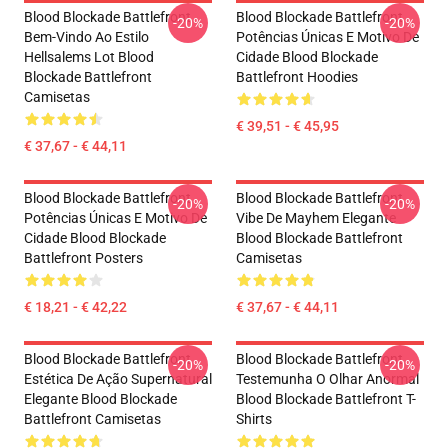
Blood Blockade Battlefront
Blood Blockade Battlefront
-20%
-20%
Bem-Vindo Ao Estilo
Potências Únicas E Motivo De
Hellsalems Lot Blood
Cidade Blood Blockade
Blockade Battlefront
Battlefront Hoodies
Camisetas
€ 39,51 - € 45,95
€ 37,67 - € 44,11
Blood Blockade Battlefront
Blood Blockade Battlefront
-20%
-20%
Potências Únicas E Motivo De
Vibe De Mayhem Elegante
Cidade Blood Blockade
Blood Blockade Battlefront
Battlefront Posters
Camisetas
€ 18,21 - € 42,22
€ 37,67 - € 44,11
Blood Blockade Battlefront
Blood Blockade Battlefront
-20%
-20%
Estética De Ação Supernatural
Testemunha O Olhar Anormal
Elegante Blood Blockade
Blood Blockade Battlefront T-
Battlefront Camisetas
Shirts