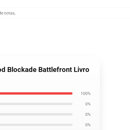
de notas
,
od Blockade Battlefront Livro
100%
0%
0%
0%