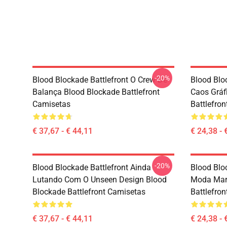
-20%
Blood Blockade Battlefront O Crew De
Blood Blo
Balança Blood Blockade Battlefront
Caos Gráf
Camisetas
Battlefron
€ 37,67 - € 44,11
€ 24,38 - 
-20%
Blood Blockade Battlefront Ainda
Blood Blo
Lutando Com O Unseen Design Blood
Moda Mara
Blockade Battlefront Camisetas
Battlefron
€ 37,67 - € 44,11
€ 24,38 - 