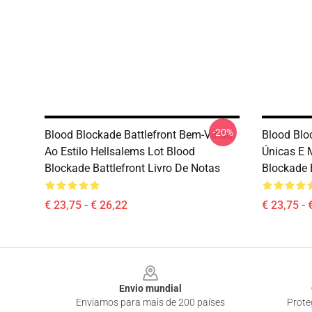
-20%
Blood Blockade Battlefront Bem-Vindo
Blood Blo
Ao Estilo Hellsalems Lot Blood
Únicas E 
Blockade Battlefront Livro De Notas
Blockade B
€ 23,75 - € 26,22
€ 23,75 - 
Footer
Envio mundial
Enviamos para mais de 200 países
Prote