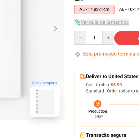
A5 - 14,8x21cm
A6 - 10x1
Ver guia de tamanhos
Quantity
Esta promoção termina
Deliver to United States
blank template
Cost to ship:
$6.99
Standard - Order today to g
Production
Today
Transação segura