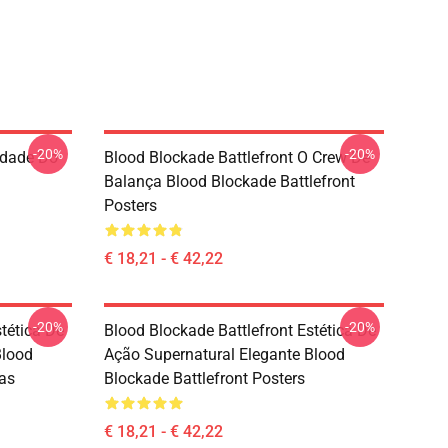
-20%
-20%
idade Do
Blood Blockade Battlefront O Crew De
Balança Blood Blockade Battlefront
Posters
€ 18,21 - € 42,22
-20%
-20%
tética De
Blood Blockade Battlefront Estética De
Blood
Ação Supernatural Elegante Blood
tas
Blockade Battlefront Posters
€ 18,21 - € 42,22