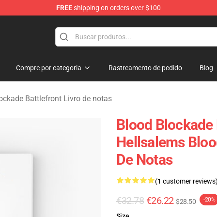
FREE
shipping on orders over $100
kade Battlefront Merchandise Store
Compre por categoria
Rastreamento de pedido
Blog
ockade Battlefront Livro de notas
Blood Blockade B
Hellsalems Bloo
De Notas
(1 customer reviews
€32.78
€26.22
-20%
$28.50
Size