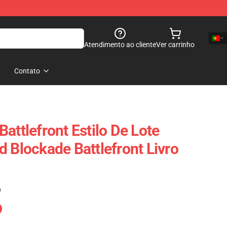
Atendimento ao cliente
Ver carrinho
Contato
attlefront Estilo De Lote
d Blockade Battlefront Livro
)