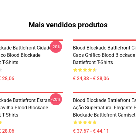
Mais vendidos produtos
-20%
ckade Battlefront Cidade Do
Blood Blockade Battlefront C
ico Blood Blockade
Caos Gráfico Blood Blockade
t T-Shirts
Battlefront T-Shirts
€ 28,06
€ 24,38 - € 28,06
-20%
ckade Battlefront Estranho E
Blood Blockade Battlefront Es
vilha Blood Blockade
Ação Supernatural Elegante 
t T-Shirts
Blockade Battlefront Camise
€ 28,06
€ 37,67 - € 44,11