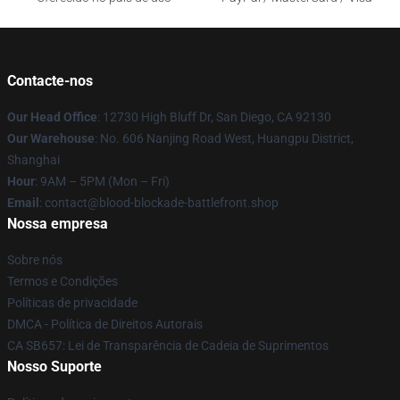
Contacte-nos
Our Head Office
: 12730 High Bluff Dr, San Diego, CA 92130
Our Warehouse
: No. 606 Nanjing Road West, Huangpu District,
Shanghai
Hour
: 9AM – 5PM (Mon – Fri)
Email
: contact@blood-blockade-battlefront.shop
Nossa empresa
Sobre nós
Termos e Condições
Políticas de privacidade
DMCA - Política de Direitos Autorais
CA SB657: Lei de Transparência de Cadeia de Suprimentos
Nosso Suporte