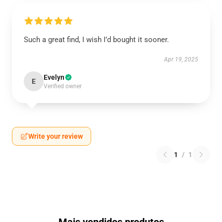
Such a great find, I wish I’d bought it sooner.
Apr 19, 2025
Evelyn
E
Verified owner
Write your review
1
/
1