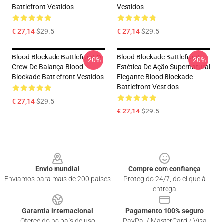
Battlefront Vestidos
Vestidos
€ 27,14
$29.5
€ 27,14
$29.5
Blood Blockade Battlefront O
Blood Blockade Battlefront
-20%
-20%
Crew De Balança Blood
Estética De Ação Supernatural
Blockade Battlefront Vestidos
Elegante Blood Blockade
Battlefront Vestidos
€ 27,14
$29.5
€ 27,14
$29.5
Footer
Envio mundial
Compre com confiança
Enviamos para mais de 200 países
Protegido 24/7, do clique à
entrega
Garantia internacional
Pagamento 100% seguro
Oferecido no país de uso
PayPal / MasterCard / Visa