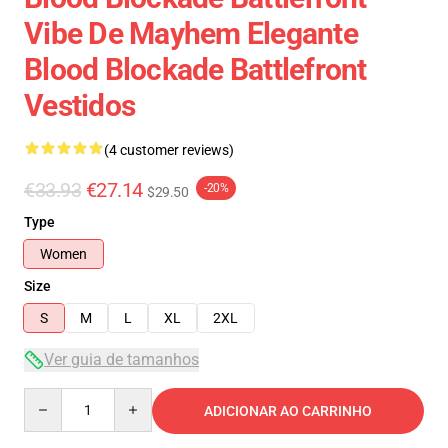
Vibe De Mayhem Elegante
Blood Blockade Battlefront
Vestidos
(4 customer reviews)
€33.93
€27.14
-20%
$29.50
Type
Women
Size
S
M
L
XL
2XL
Ver guia de tamanhos
Quantity
ADICIONAR AO CARRINHO