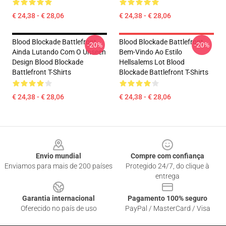
€ 24,38 - € 28,06
€ 24,38 - € 28,06
Blood Blockade Battlefront
Blood Blockade Battlefront
-20%
-20%
Ainda Lutando Com O Unseen
Bem-Vindo Ao Estilo
Design Blood Blockade
Hellsalems Lot Blood
Battlefront T-Shirts
Blockade Battlefront T-Shirts
€ 24,38 - € 28,06
€ 24,38 - € 28,06
Footer
Envio mundial
Compre com confiança
Enviamos para mais de 200 países
Protegido 24/7, do clique à
entrega
Garantia internacional
Pagamento 100% seguro
Oferecido no país de uso
PayPal / MasterCard / Visa