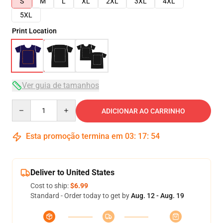
S
M
L
XL
2XL
3XL
4XL
5XL
Print Location
Ver guia de tamanhos
Quantity
ADICIONAR AO CARRINHO
Esta promoção termina em
03
:
17
:
54
Deliver to United States
Cost to ship:
$6.99
Standard - Order today to get by
Aug. 12 - Aug. 19