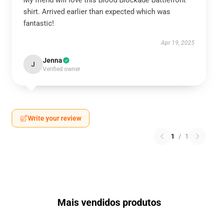
My friend will love this Blood Blockade Battlefront
shirt. Arrived earlier than expected which was
fantastic!
Apr 19, 2025
Jenna
J
Verified owner
Write your review
1
/
1
Mais vendidos produtos