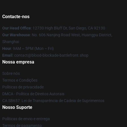
Contacte-nos
Our Head Office
: 12730 High Bluff Dr, San Diego, CA 92130
Our Warehouse
: No. 606 Nanjing Road West, Huangpu District,
Shanghai
Hour
: 9AM – 5PM (Mon – Fri)
Email
: contact@blood-blockade-battlefront.shop
Nossa empresa
Sobre nós
Termos e Condições
Políticas de privacidade
DMCA - Política de Direitos Autorais
CA SB657: Lei de Transparência de Cadeia de Suprimentos
Nosso Suporte
Políticas de envio e entrega
Termos de pagamento