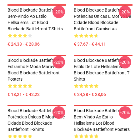
Blood Blockade Battlefront
Blood Blockade Battlefront
-20%
-20%
Bem-Vindo Ao Estilo
Potências Únicas E Motivo De
Hellsalems Lot Blood
Cidade Blood Blockade
Blockade Battlefront T-Shirts
Battlefront Camisetas
€ 24,38 - € 28,06
€ 37,67 - € 44,11
Blood Blockade Battlefront
Blood Blockade Battlefront
-20%
-20%
Estranho E Moda Maravilha
Estilo De Lote Hellsalems
Blood Blockade Battlefront
Blood Blockade Battlefront T-
Posters
Shirts
€ 18,21 - € 42,22
€ 24,38 - € 28,06
Blood Blockade Battlefront
Blood Blockade Battlefront
-20%
-20%
Potências Únicas E Motivo De
Bem-Vindo Ao Estilo
Cidade Blood Blockade
Hellsalems Lot Blood
Battlefront T-Shirts
Blockade Battlefront Posters