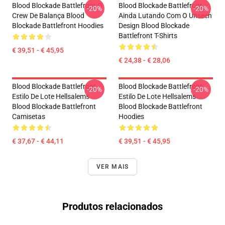
Blood Blockade Battlefront O
Blood Blockade Battlefront
-20%
-20%
Crew De Balança Blood
Ainda Lutando Com O Unseen
Blockade Battlefront Hoodies
Design Blood Blockade
Battlefront T-Shirts
€ 39,51 - € 45,95
€ 24,38 - € 28,06
Blood Blockade Battlefront
Blood Blockade Battlefront
-20%
-20%
Estilo De Lote Hellsalems
Estilo De Lote Hellsalems
Blood Blockade Battlefront
Blood Blockade Battlefront
Camisetas
Hoodies
€ 37,67 - € 44,11
€ 39,51 - € 45,95
VER MAIS
Produtos relacionados