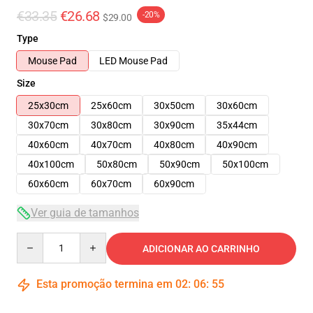
€33.35
€26.68
-20%
$29.00
Type
Mouse Pad
LED Mouse Pad
Size
25x30cm
25x60cm
30x50cm
30x60cm
30x70cm
30x80cm
30x90cm
35x44cm
40x60cm
40x70cm
40x80cm
40x90cm
40x100cm
50x80cm
50x90cm
50x100cm
60x60cm
60x70cm
60x90cm
Ver guia de tamanhos
Quantity
ADICIONAR AO CARRINHO
Esta promoção termina em
02
:
06
:
54