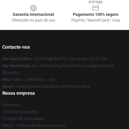
entrega
Garantia internacional
Pagamento 100% seguro
Oferecido no país de uso
PayPal / MasterCard / Visa
Contacte-nos
Our Head Office
: 12730 High Bluff Dr, San Diego, CA 92130
Our Warehouse
: No. 606 Nanjing Road West, Huangpu District,
Shanghai
Hour
: 9AM – 5PM (Mon – Fri)
Email
: contact@blood-blockade-battlefront.shop
Nossa empresa
Sobre nós
Termos e Condições
Políticas de privacidade
DMCA - Política de Direitos Autorais