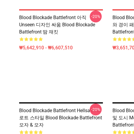
-20%
Blood Blockade Battlefront 아직
Blood Blo
Unseen 디자인 싸움 Blood Blockade
와 경이 패션
Battlefront 땀 재킷
Battlefro
₩5,642,910 - ₩6,607,510
₩3,651,70
-20%
Blood Blockade Battlefront Hellsalems
Blood Bl
로트 스타일 Blood Blockade Battlefront
및 도시 Mot
모자 & 모자
Battlefr