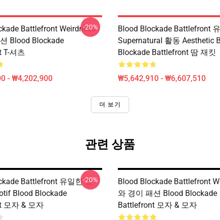
-20%
ckade Battlefront Weirdness
Blood Blockade Battlefront
 Blood Blockade
Supernatural 활동 Aesthetic 
nt T-셔츠
Blockade Battlefront 땀 재킷
0 - ₩4,202,900
₩5,642,910 - ₩6,607,510
더 보기
관련 상품
-20%
ockade Battlefront 유일한 힘
Blood Blockade Battlefront W
if Blood Blockade
와 경이 패션 Blood Blockade
ont 모자 & 모자
Battlefront 모자 & 모자