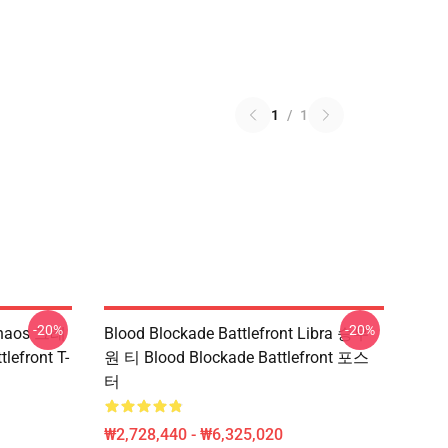
1
/
1
-20%
-20%
 Chaos 그래
Blood Blockade Battlefront Libra 승무
efront T-
원 티 Blood Blockade Battlefront 포스
터
₩2,728,440 - ₩6,325,020