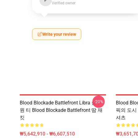
F
Verified owner
Write your review
-20%
Blood Blockade Battlefront Libra 승무
Blood Blo
원 티 Blood Blockade Battlefront 땀 재
픽의 도시 Blo
킷
셔츠
₩5,642,910 - ₩6,607,510
₩3,651,70