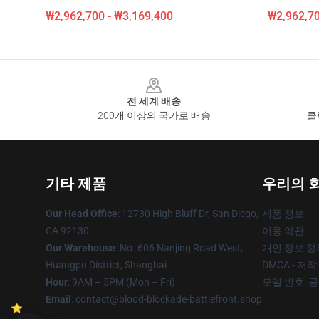
₩2,962,700 - ₩3,169,400
₩2,962,70
Footer
전 세계 배송
200개 이상의 국가로 배송
클
기타 제품
우리의 
Our Head Office
: 12730 High Bluff Dr, San Diego,
제품 정보
CA 92130
이용 약관
Our Warehouse
: No. 606 Nanjing Road West,
개인 정보 정
Huangpu District, Shanghai
DMCA - 저
Hour
: 9AM – 5PM (Mon – Fri)
모델 번호: 
Email
: contact@blood-blockade-battlefront.shop