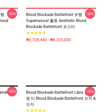
-20%
-20%
 유행
Blood Blockade Battlefront 유행
Blood
Supernatural 활동 Aesthetic Blood
Blockade Battlefront 포스터
₩2,728,440 - ₩6,325,020
-20%
-20%
eirdness
Blood Blockade Battlefront Libra 승무
원 티 Blood Blockade Battlefront 모자 &
모자