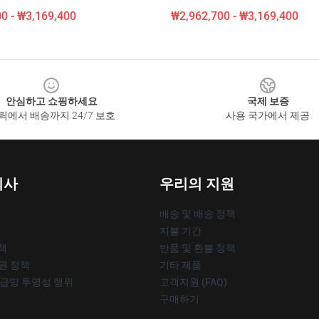
0 - ₩3,169,400
₩2,962,700 - ₩3,169,400
안심하고 쇼핑하세요
국제 보증
릭에서 배송까지 24/7 보호
사용 국가에서 제공
회사
우리의 지원
배송 및 배송 정책
지불 기간
책
반품 및 환불 정책
작권 정책
기타 제품
공급망 투명성 행위
고객지원 (FAQ)
구매하기