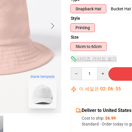
Snapback Hat
Bucket Hat
Style
Printing
Size
56cm to 60cm
사이즈 가이드 보기
Quantity
blank template
이 세일은
02
:
06
:
54
Deliver to United States
Cost to ship:
$6.99
Standard - Order today to g