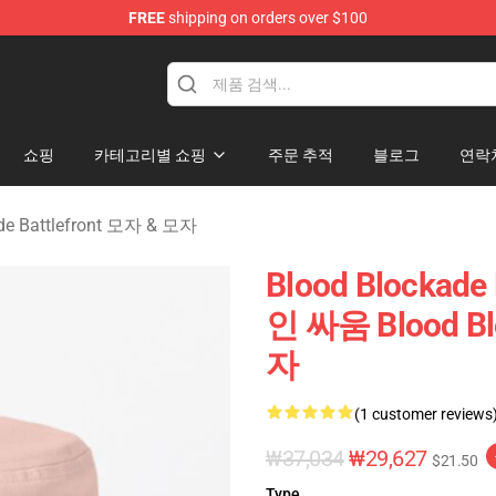
FREE
shipping on orders over $100
kade Battlefront Merchandise Store
쇼핑
카테고리별 쇼핑
주문 추적
블로그
연락
ade Battlefront 모자 & 모자
Blood Blockade
인 싸움 Blood Bl
자
(1 customer reviews
₩37,034
₩29,627
$21.50
Type