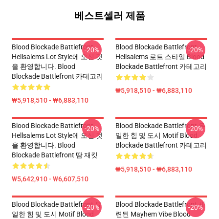
베스트셀러 제품
Blood Blockade Battlefront
Blood Blockade Battlefront
-20%
-20%
Hellsalems Lot Style에 오신 것
Hellsalems 로트 스타일 Blood
을 환영합니다. Blood
Blockade Battlefront 카테고리
Blockade Battlefront 카테고리
₩5,918,510 - ₩6,883,110
₩5,918,510 - ₩6,883,110
Blood Blockade Battlefront
Blood Blockade Battlefront 유
-20%
-20%
Hellsalems Lot Style에 오신 것
일한 힘 및 도시 Motif Blood
을 환영합니다. Blood
Blockade Battlefront 카테고리
Blockade Battlefront 땀 재킷
₩5,918,510 - ₩6,883,110
₩5,642,910 - ₩6,607,510
Blood Blockade Battlefront 유
Blood Blockade Battlefront 세
-20%
-20%
일한 힘 및 도시 Motif Blood
련된 Mayhem Vibe Blood