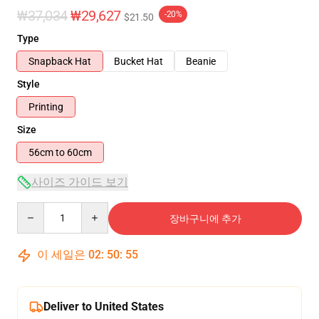
₩37,034
₩29,627
-20%
$21.50
Type
Snapback Hat
Bucket Hat
Beanie
Style
Printing
Size
56cm to 60cm
사이즈 가이드 보기
Quantity
장바구니에 추가
이 세일은
02
:
50
:
54
Deliver to United States