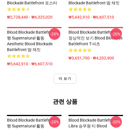
Blockade Battlefront 포스터
Blockade Battlefront 땀 재킷
₩2,728,440 - ₩6,325,020
₩5,642,910 - ₩6,607,510
Blood Blockade Battlefront 유
Blood Blockade Battlefront 비
-20%
-20%
행 Supernatural 활동
정상적인 보기 Blood Blockade
Aesthetic Blood Blockade
Battlefront T-셔츠
Battlefront 땀 재킷
₩3,651,700 - ₩4,202,900
₩5,642,910 - ₩6,607,510
더 보기
관련 상품
Blood Blockade Battlefront 유
Blood Blockade Battlefront
-20%
-20%
행 Supernatural 활동
Libra 승무원 티 Blood