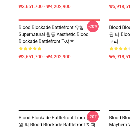
₩3,651,700 - ₩4,202,900
₩5,918,51
-20%
Blood Blockade Battlefront 유행
Blood Blo
Supernatural 활동 Aesthetic Blood
원 티 Bloo
Blockade Battlefront T-셔츠
고리
₩3,651,700 - ₩4,202,900
₩5,918,51
-20%
Blood Blockade Battlefront Libra 승무
Blood Bl
원 티 Blood Blockade Battlefront 지퍼
Mayhem V