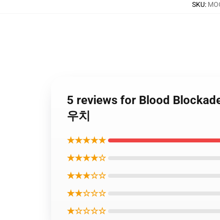
SKU
:
MOC
5 reviews for Blood Block
우치
★★★★★
★★★★☆
★★★☆☆
★★☆☆☆
★☆☆☆☆