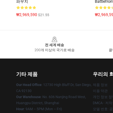
파우치
Battlef
₩2,969,590
₩2,969,5
$21.55
Footer
전 세계 배송
200개 이상의 국가로 배송
클
기타 제품
우리의 
Our Head Office
: 12730 High Bluff Dr, San Diego,
제품 정보
CA 92130
이용 약관
Our Warehouse
: No. 606 Nanjing Road West,
개인 정보 정
Huangpu District, Shanghai
DMCA - 저
Hour
: 9AM – 5PM (Mon – Fri)
모델 번호: 