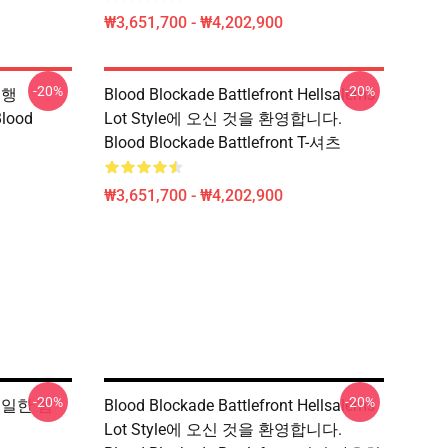
₩3,651,700 - ₩4,202,900
-20%
-20%
 유행
Blood Blockade Battlefront Hellsalems
Blood
Lot Style에 오신 것을 환영합니다.
Blood Blockade Battlefront T-셔츠
₩3,651,700 - ₩4,202,900
-20%
-20%
t 유일한 힘
Blood Blockade Battlefront Hellsalems
Lot Style에 오신 것을 환영합니다.