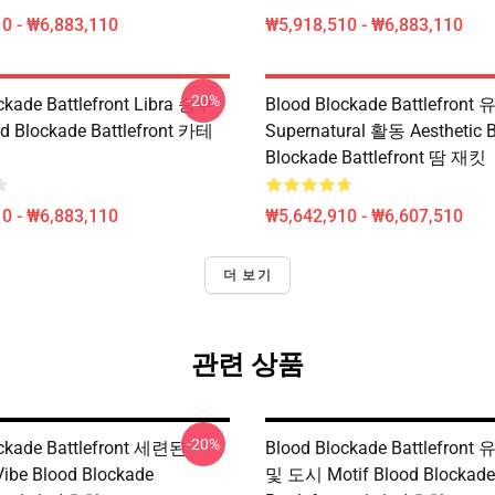
0 - ₩6,883,110
₩5,918,510 - ₩6,883,110
-20%
ckade Battlefront Libra 승무
Blood Blockade Battlefront
d Blockade Battlefront 카테
Supernatural 활동 Aesthetic 
Blockade Battlefront 땀 재킷
0 - ₩6,883,110
₩5,642,910 - ₩6,607,510
더 보기
관련 상품
-20%
ockade Battlefront 세련된
Blood Blockade Battlefron
ibe Blood Blockade
및 도시 Motif Blood Blockade