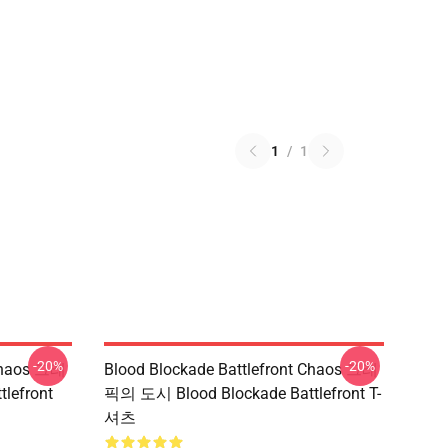
1
/
1
-20%
-20%
 Chaos 그래
Blood Blockade Battlefront Chaos 그래
lefront
픽의 도시 Blood Blockade Battlefront T-
셔츠