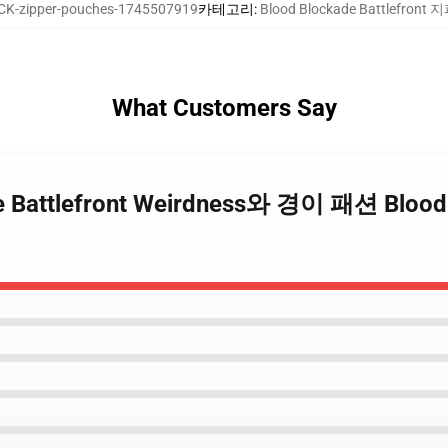
K-zipper-pouches-1745507919
카테고리
:
Blood Blockade Battlefron
What Customers Say
ade Battlefront Weirdness와 경이 패션 Blood