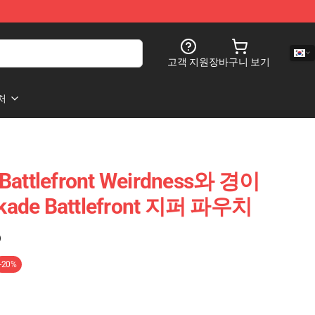
고객 지원
장바구니 보기
처
 Battlefront Weirdness와 경이
kade Battlefront 지퍼 파우치
)
-20%