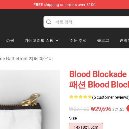
FREE
shipping on orders over $100
kade Battlefront Merchandise Store
쇼핑
카테고리별 쇼핑
주문 추적
블로그
연락
ade Battlefront 지퍼 파우치
Blood Blockade
패션 Blood Bloc
(5 customer reviews
₩37,120
₩29,696
$21.55
Size
14x18x1.5cm