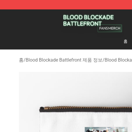
Blood Blockade Battlefront Shop - Official Blood Bloc
홈
홈
/
Blood Blockade Battlefront 제품 정보
/
Blood Block