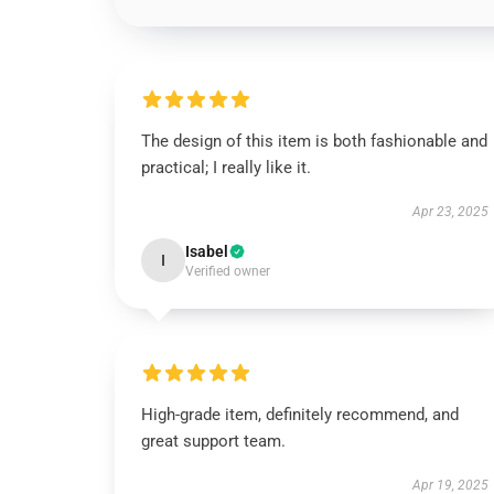
The design of this item is both fashionable and
practical; I really like it.
Apr 23, 2025
Isabel
I
Verified owner
High-grade item, definitely recommend, and
great support team.
Apr 19, 2025