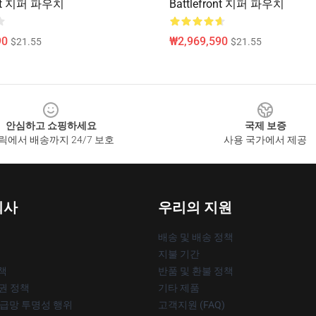
ront 지퍼 파우치
Battlefront 지퍼 파우치
90
₩2,969,590
$21.55
$21.55
안심하고 쇼핑하세요
국제 보증
릭에서 배송까지 24/7 보호
사용 국가에서 제공
회사
우리의 지원
배송 및 배송 정책
지불 기간
책
반품 및 환불 정책
작권 정책
기타 제품
공급망 투명성 행위
고객지원 (FAQ)