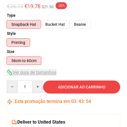
€24.73
€19.78
-20%
$21.50
Type
Snapback Hat
Bucket Hat
Beanie
Style
Printing
Size
56cm to 60cm
Ver guia de tamanhos
Quantity
ADICIONAR AO CARRINHO
Esta promoção termina em
03
:
43
:
54
Deliver to United States