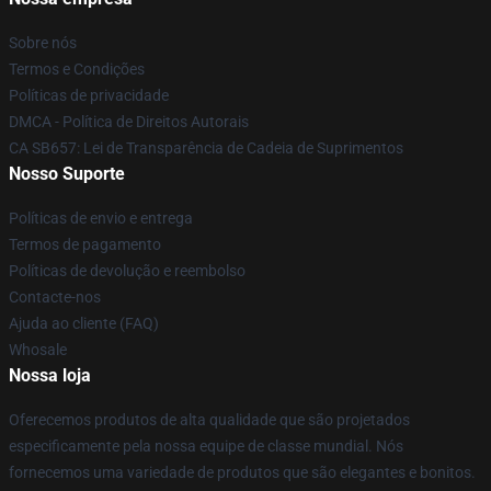
Sobre nós
Termos e Condições
Políticas de privacidade
DMCA - Política de Direitos Autorais
CA SB657: Lei de Transparência de Cadeia de Suprimentos
Nosso Suporte
Políticas de envio e entrega
Termos de pagamento
Políticas de devolução e reembolso
Contacte-nos
Ajuda ao cliente (FAQ)
Whosale
Nossa loja
Oferecemos produtos de alta qualidade que são projetados
especificamente pela nossa equipe de classe mundial. Nós
fornecemos uma variedade de produtos que são elegantes e bonitos.