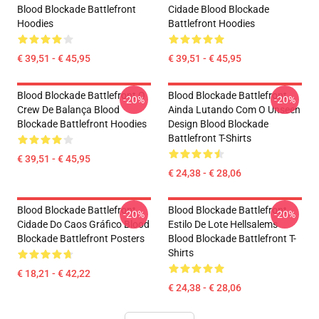
Blood Blockade Battlefront
Cidade Blood Blockade
Hoodies
Battlefront Hoodies
€ 39,51 - € 45,95
€ 39,51 - € 45,95
Blood Blockade Battlefront O
Blood Blockade Battlefront
-20%
-20%
Crew De Balança Blood
Ainda Lutando Com O Unseen
Blockade Battlefront Hoodies
Design Blood Blockade
Battlefront T-Shirts
€ 39,51 - € 45,95
€ 24,38 - € 28,06
Blood Blockade Battlefront
Blood Blockade Battlefront
-20%
-20%
Cidade Do Caos Gráfico Blood
Estilo De Lote Hellsalems
Blockade Battlefront Posters
Blood Blockade Battlefront T-
Shirts
€ 18,21 - € 42,22
€ 24,38 - € 28,06