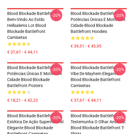
Blood Blockade Battlefront
Blood Blockade Battlefront
-20%
-20%
Bem-Vindo Ao Estilo
Potências Únicas E Motivo De
Hellsalems Lot Blood
Cidade Blood Blockade
Blockade Battlefront
Battlefront Hoodies
Camisetas
€ 39,51 - € 45,95
€ 37,67 - € 44,11
Blood Blockade Battlefront
Blood Blockade Battlefront
-20%
-20%
Potências Únicas E Motivo De
Vibe De Mayhem Elegante
Cidade Blood Blockade
Blood Blockade Battlefront
Battlefront Posters
Camisetas
€ 18,21 - € 42,22
€ 37,67 - € 44,11
Blood Blockade Battlefront
Blood Blockade Battlefront
-20%
-20%
Estética De Ação Supernatural
Testemunha O Olhar Anormal
Elegante Blood Blockade
Blood Blockade Battlefront T-
Battlefront Camisetas
Shirts