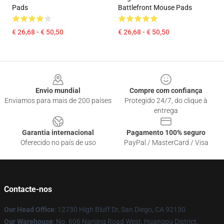
Pads
Battlefront Mouse Pads
€ 26,68 - € 50,50
€ 26,68 - € 50,50
Footer
Envio mundial
Compre com confiança
Enviamos para mais de 200 países
Protegido 24/7, do clique à
entrega
Garantia internacional
Pagamento 100% seguro
Oferecido no país de uso
PayPal / MasterCard / Visa
Contacte-nos
Our Head Office
: 12730 High Bluff Dr, San Diego, CA 92130
Our Warehouse
: No. 606 Nanjing Road West, Huangpu District,