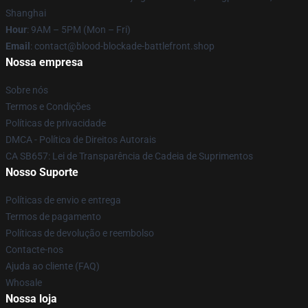
Shanghai
Hour
: 9AM – 5PM (Mon – Fri)
Email
: contact@blood-blockade-battlefront.shop
Nossa empresa
Sobre nós
Termos e Condições
Políticas de privacidade
DMCA - Política de Direitos Autorais
CA SB657: Lei de Transparência de Cadeia de Suprimentos
Nosso Suporte
Políticas de envio e entrega
Termos de pagamento
Políticas de devolução e reembolso
Contacte-nos
Ajuda ao cliente (FAQ)
Whosale
Nossa loja