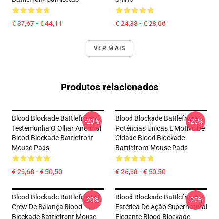
€ 37,67 - € 44,11
€ 24,38 - € 28,06
VER MAIS
Produtos relacionados
Blood Blockade Battlefront
Blood Blockade Battlefront
-20%
-20%
Testemunha O Olhar Anormal
Potências Únicas E Motivo De
Blood Blockade Battlefront
Cidade Blood Blockade
Mouse Pads
Battlefront Mouse Pads
€ 26,68 - € 50,50
€ 26,68 - € 50,50
Blood Blockade Battlefront O
Blood Blockade Battlefront
-20%
-20%
Crew De Balança Blood
Estética De Ação Supernatural
Blockade Battlefront Mouse
Elegante Blood Blockade