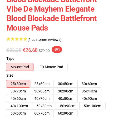
Vibe De Mayhem Elegante
Blood Blockade Battlefront
Mouse Pads
(1 customer reviews)
€33.35
€26.68
-20%
$29.00
Type
Mouse Pad
LED Mouse Pad
Size
25x30cm
25x60cm
30x50cm
30x60cm
30x70cm
30x80cm
30x90cm
35x44cm
40x60cm
40x70cm
40x80cm
40x90cm
40x100cm
50x80cm
50x90cm
50x100cm
60x60cm
60x70cm
60x90cm