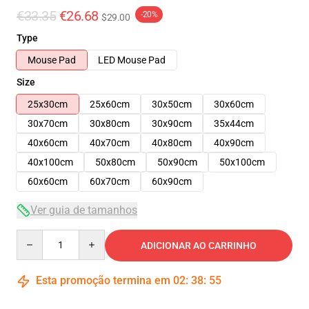
€33.35
€26.68
-20%
$29.00
Type
Mouse Pad
LED Mouse Pad
Size
25x30cm
25x60cm
30x50cm
30x60cm
30x70cm
30x80cm
30x90cm
35x44cm
40x60cm
40x70cm
40x80cm
40x90cm
40x100cm
50x80cm
50x90cm
50x100cm
60x60cm
60x70cm
60x90cm
Ver guia de tamanhos
Quantity
ADICIONAR AO CARRINHO
Esta promoção termina em
02
:
38
:
54