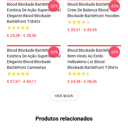
Blood Blockade Battlefront
Blood Blockade Battlefront O
-20%
-20%
Estética De Ação Supernatural
Crew De Balança Blood
Elegante Blood Blockade
Blockade Battlefront Hoodies
Battlefront T-Shirts
€ 39,51 - € 45,95
€ 24,38 - € 28,06
Blood Blockade Battlefront
Blood Blockade Battlefront
-20%
-20%
Estética De Ação Supernatural
Bem-Vindo Ao Estilo
Elegante Blood Blockade
Hellsalems Lot Blood
Battlefront Camisetas
Blockade Battlefront T-Shirts
€ 37,67 - € 44,11
€ 24,38 - € 28,06
VER MAIS
Produtos relacionados