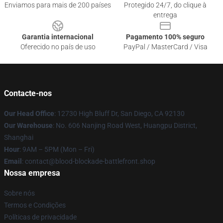
Enviamos para mais de 200 países
Protegido 24/7, do clique à
entrega
Garantia internacional
Pagamento 100% seguro
Oferecido no país de uso
PayPal / MasterCard / Visa
Contacte-nos
Our Head Office
: 12730 High Bluff Dr, San Diego, CA 92130
Our Warehouse
: No. 606 Nanjing Road West, Huangpu District,
Shanghai
Hour
: 9AM – 5PM (Mon – Fri)
Email
: contact@blood-blockade-battlefront.shop
Nossa empresa
Sobre nós
Termos e Condições
Políticas de privacidade