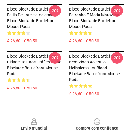
Blood Blockade Battlefront
Blood Blockade Battlefront
-20%
-20%
Estilo De Lote Hellsalems
Estranho E Moda Maravilha
Blood Blockade Battlefront
Blood Blockade Battlefront
Mouse Pads
Mouse Pads
€ 26,68 - € 50,50
€ 26,68 - € 50,50
Blood Blockade Battlefront
Blood Blockade Battlefront
-20%
-20%
Cidade Do Caos Gráfico Blood
Bem-Vindo Ao Estilo
Blockade Battlefront Mouse
Hellsalems Lot Blood
Pads
Blockade Battlefront Mouse
Pads
€ 26,68 - € 50,50
€ 26,68 - € 50,50
Footer
Envio mundial
Compre com confiança