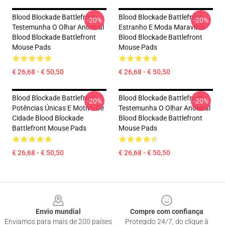
Blood Blockade Battlefront
Blood Blockade Battlefront
-20%
-20%
Testemunha O Olhar Anormal
Estranho E Moda Maravilha
Blood Blockade Battlefront
Blood Blockade Battlefront
Mouse Pads
Mouse Pads
€ 26,68 - € 50,50
€ 26,68 - € 50,50
Blood Blockade Battlefront
Blood Blockade Battlefront
-20%
-20%
Potências Únicas E Motivo De
Testemunha O Olhar Anormal
Cidade Blood Blockade
Blood Blockade Battlefront
Battlefront Mouse Pads
Mouse Pads
€ 26,68 - € 50,50
€ 26,68 - € 50,50
Footer
Envio mundial
Compre com confiança
Enviamos para mais de 200 países
Protegido 24/7, do clique à