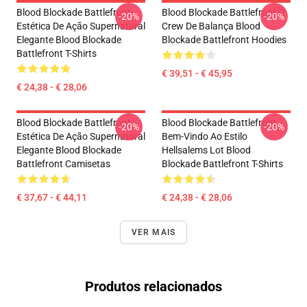
Blood Blockade Battlefront
Blood Blockade Battlefront O
-20%
-20%
Estética De Ação Supernatural
Crew De Balança Blood
Elegante Blood Blockade
Blockade Battlefront Hoodies
Battlefront T-Shirts
€ 39,51 - € 45,95
€ 24,38 - € 28,06
Blood Blockade Battlefront
Blood Blockade Battlefront
-20%
-20%
Estética De Ação Supernatural
Bem-Vindo Ao Estilo
Elegante Blood Blockade
Hellsalems Lot Blood
Battlefront Camisetas
Blockade Battlefront T-Shirts
€ 37,67 - € 44,11
€ 24,38 - € 28,06
VER MAIS
Produtos relacionados