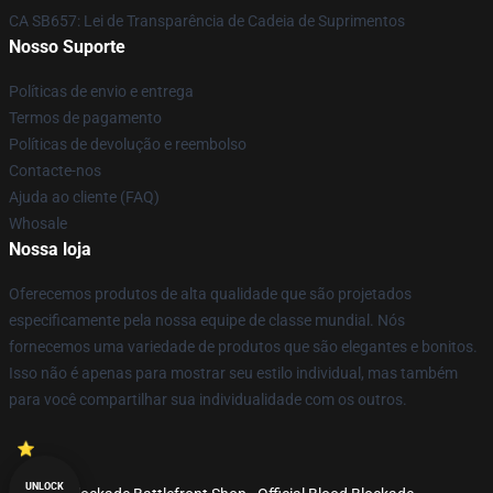
CA SB657: Lei de Transparência de Cadeia de Suprimentos
Nosso Suporte
Políticas de envio e entrega
Termos de pagamento
Políticas de devolução e reembolso
Contacte-nos
Ajuda ao cliente (FAQ)
Whosale
Nossa loja
Oferecemos produtos de alta qualidade que são projetados
especificamente pela nossa equipe de classe mundial. Nós
fornecemos uma variedade de produtos que são elegantes e bonitos.
Isso não é apenas para mostrar seu estilo individual, mas também
para você compartilhar sua individualidade com os outros.
UNLOCK