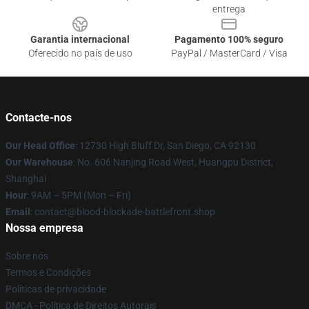
entrega
Garantia internacional
Pagamento 100% seguro
Oferecido no país de uso
PayPal / MasterCard / Visa
Contacte-nos
Our Head Office
: 12730 High Bluff Dr, San Diego, CA 92130
Our Warehouse
: No. 606 Nanjing Road West, Huangpu District,
Shanghai
Hour
: 9AM – 5PM (Mon – Fri)
Email
: contact@blood-blockade-battlefront.shop
Nossa empresa
Sobre nós
Termos e Condições
Políticas de privacidade
DMCA - Política de Direitos Autorais