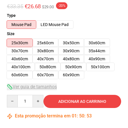
€33.35
€26.68
-20%
$29.00
Type
Mouse Pad
LED Mouse Pad
Size
25x30cm
25x60cm
30x50cm
30x60cm
30x70cm
30x80cm
30x90cm
35x44cm
40x60cm
40x70cm
40x80cm
40x90cm
40x100cm
50x80cm
50x90cm
50x100cm
60x60cm
60x70cm
60x90cm
Ver guia de tamanhos
Quantity
ADICIONAR AO CARRINHO
Esta promoção termina em
01
:
50
:
53