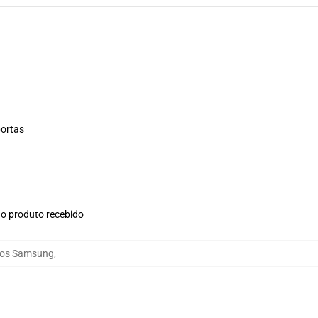
portas
no produto recebido
asos Samsung
,