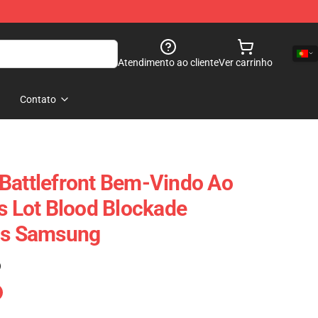
Atendimento ao cliente
Ver carrinho
Contato
Battlefront Bem-Vindo Ao
ms Lot Blood Blockade
sos Samsung
)