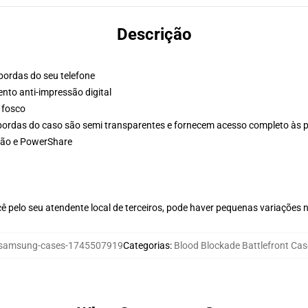
Descrição
 bordas do seu telefone
to anti-impressão digital
 fosco
bordas do caso são semi transparentes e fornecem acesso completo às 
rão e PowerShare
ê pelo seu atendente local de terceiros, pode haver pequenas variações 
amsung-cases-1745507919
Categorias
:
Blood Blockade Battlefront C