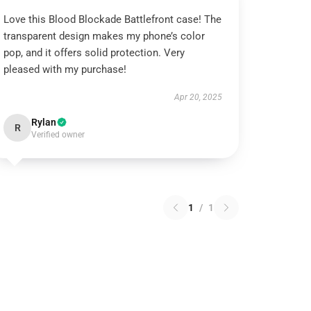
Love this Blood Blockade Battlefront case! The
transparent design makes my phone’s color
pop, and it offers solid protection. Very
pleased with my purchase!
Apr 20, 2025
Rylan
R
Verified owner
1
/
1