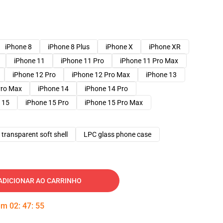
iPhone 8
iPhone 8 Plus
iPhone X
iPhone XR
iPhone 11
iPhone 11 Pro
iPhone 11 Pro Max
iPhone 12 Pro
iPhone 12 Pro Max
iPhone 13
Pro Max
iPhone 14
iPhone 14 Pro
 15
iPhone 15 Pro
iPhone 15 Pro Max
transparent soft shell
LPC glass phone case
ADICIONAR AO CARRINHO
 em
02
:
47
:
54