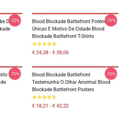
-20%
-20%
ibe De
Blood Blockade Battlefront Potências
ckade
Únicas E Motivo De Cidade Blood
Blockade Battlefront T-Shirts
€ 24,38 - € 28,06
-20%
-20%
tilo De
Blood Blockade Battlefront
ade
Testemunha O Olhar Anormal Blood
Blockade Battlefront Posters
€ 18,21 - € 42,22