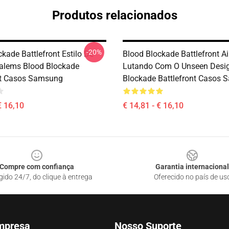
Produtos relacionados
-20%
kade Battlefront Estilo De
Blood Blockade Battlefront A
salems Blood Blockade
Lutando Com O Unseen Desi
nt Casos Samsung
Blockade Battlefront Casos
€ 16,10
€ 14,81 - € 16,10
Compre com confiança
Garantia internacional
gido 24/7, do clique à entrega
Oferecido no país de us
mpresa
Nosso Suporte