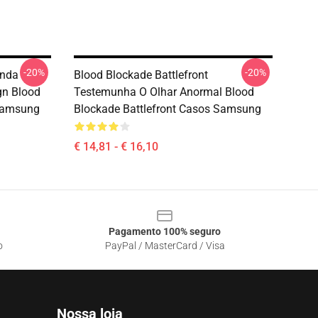
-20%
-20%
inda
Blood Blockade Battlefront
gn Blood
Testemunha O Olhar Anormal Blood
 Samsung
Blockade Battlefront Casos Samsung
€ 14,81 - € 16,10
Pagamento 100% seguro
o
PayPal / MasterCard / Visa
Nossa loja