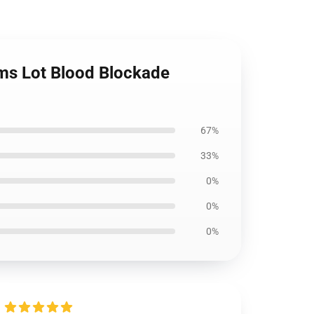
ems Lot Blood Blockade
67%
33%
0%
0%
0%