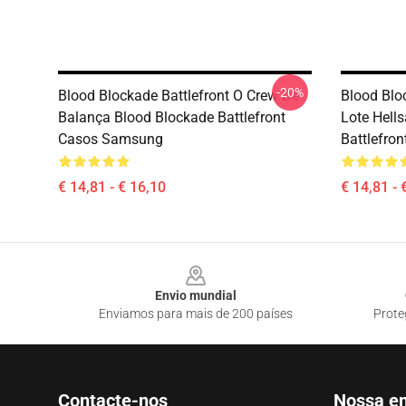
-20%
Blood Blockade Battlefront O Crew De
Blood Bloc
Balança Blood Blockade Battlefront
Lote Hell
Casos Samsung
Battlefro
€ 14,81 - € 16,10
€ 14,81 - 
Footer
Envio mundial
Enviamos para mais de 200 países
Prote
Contacte-nos
Nossa e