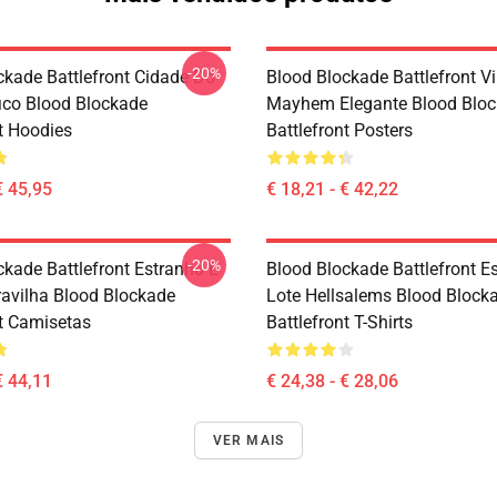
-20%
ckade Battlefront Cidade Do
Blood Blockade Battlefront V
ico Blood Blockade
Mayhem Elegante Blood Blo
nt Hoodies
Battlefront Posters
€ 45,95
€ 18,21 - € 42,22
-20%
ckade Battlefront Estranho E
Blood Blockade Battlefront Es
vilha Blood Blockade
Lote Hellsalems Blood Block
nt Camisetas
Battlefront T-Shirts
€ 44,11
€ 24,38 - € 28,06
VER MAIS