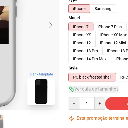
iPhone
Samsung
Model
iPhone 7
iPhone 7 Plus
iPhone XS
iPhone XS Max
iPhone 12
iPhone 12 Mini
iPhone 13 Pro
iPhone 13 
iPhone 14 Pro Max
iPhone
Style
blank template
PC black frosted shell
RPC 
Ver guia de tamanhos
Quantity
Esta promoção termina