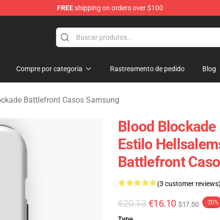
FREE
shipping on orders over $100
kade Battlefront Merchandise Store
Compre por categoria
Rastreamento de pedido
Blog
ockade Battlefront Casos Samsung
Blood Blockade 
Estilo Hellsale
Battlefront Ca
(3 customer reviews
€20.13
€16.10
-20%
$17.50
Type